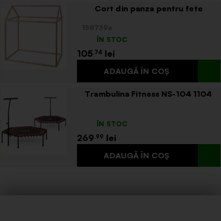
Cort din panza pentru fete
158739a
ÎN STOC
105
.74
Trambulina Fitness NS-104 1104
ÎN STOC
269
.99