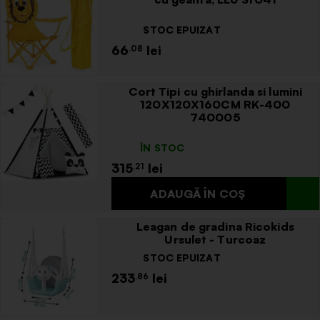
STOC EPUIZAT
66
.08
Cort Tipi cu ghirlanda si lumini
120X120X160CM RK-400
740005
ÎN STOC
315
.21
Leagan de gradina Ricokids
Ursulet - Turcoaz
STOC EPUIZAT
233
.86