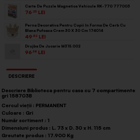
Carte De Puzzle Magnetica Vehicule RK-770 777003
76
.25
Perna Decorativa Pentru Copii In Forma De Cerb Cu
Blana Pufoasa Crem 30 X 30 Cm 174014
49
.82
Drujba De Jucarie M315.002
96
.58
DESCRIERE
Descriere Biblioteca pentru casa cu 7 compartimente
gri 158703B
Cercul vieții : PERMANENT
Culoare : Gri
Număr sortiment : 1
Dimensiuni produs : L. 73 x D. 30 x H. 115 cm
Greutate produs : 17.900 Kg