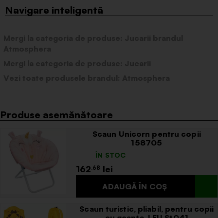
Mergi la categoria de produse:
Jucarii
brandul
Atmosphera
Mergi la categoria de produse:
Jucarii
Vezi toate produsele brandul:
Atmosphera
Produse asemănătoare
Scaun Unicorn pentru copii
158705
ÎN STOC
162
.68
Scaun turistic, pliabil, pentru copii
cu geanta, LEU St041