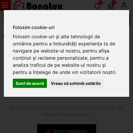
0
0
Folosim cookie-uri
Coșul de cumpărături la Bona Lux
Folosim cookie-uri și alte tehnologii de
urmărire pentru a îmbunătăți experiența ta de
COȘUL ESTE GOL
navigare pe website-ul nostru, pentru afișa
conținut și reclame personalizate, pentru a
analiza traficul de pe website-ul nostru și
pentru a înțelege de unde vin vizitatorii noștri.
Sunt de acord
Vreau să schimb setările
Nu ai nici un produs în coş.
Poţi să adaugi produse apăsând butonul "Cumpără" din
dreptul fiecărui produs
Spre magazin