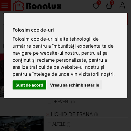
0
0
Folosim cookie-uri
Auto
Folosim cookie-uri și alte tehnologii de
Uleiuri si aditivi auto
urmărire pentru a îmbunătăți experiența ta de
navigare pe website-ul nostru, pentru afișa
ADITIVI SI VASELINA
(14)
conținut și reclame personalizate, pentru a
analiza traficul de pe website-ul nostru și
(4)
ALTELE
pentru a înțelege de unde vin vizitatorii noștri.
(2)
FARA
(3)
Sunt de acord
Vreau să schimb setările
HONEST
(4)
STP
(1)
PREVENT
LICHID DE FRANA
(1)
(1)
ALTELE