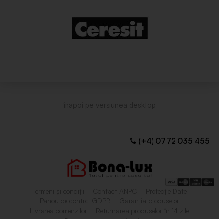
(+4) 0772 035 455
Termeni și condiții
Contact ANPC
Protecție Date
Panou de control GDPR
Garanția produselor
Livrarea comenzilor
Returnarea produselor în 14 zile