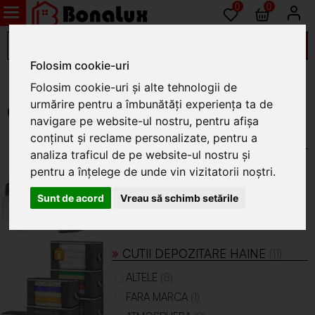
0
0
Folosim cookie-uri
Decoratiuni interioare
Folosim cookie-uri și alte tehnologii de
urmărire pentru a îmbunătăți experiența ta de
Cutii depozitare si accesorii voiaj
navigare pe website-ul nostru, pentru afișa
conținut și reclame personalizate, pentru a
ACCESORII VOIAJ
(8)
analiza traficul de pe website-ul nostru și
(6)
ALTELE
pentru a înțelege de unde vin vizitatorii noștri.
(2)
FARA MARCA
Sunt de acord
Vreau să schimb setările
CUTII DEPOZITARE HAINE
(11)
(8)
ALTELE
(1)
FARA MARCA