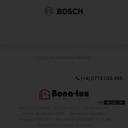
(+4) 0772 035 455
Termeni și condiții
Contact ANPC
Protecție Date
Panou de control GDPR
Garanția produselor
Livrarea comenzilor
Returnarea produselor în 14 zile
Deschiderea coletului la livrare