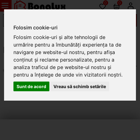
0
0
Folosim cookie-uri
Auto
Folosim cookie-uri și alte tehnologii de
urmărire pentru a îmbunătăți experiența ta de
Baterii auto si acumulatori
navigare pe website-ul nostru, pentru afișa
conținut și reclame personalizate, pentru a
BATERII AUTO
(17)
analiza traficul de pe website-ul nostru și
(7)
ALTELE
pentru a înțelege de unde vin vizitatorii noștri.
(9)
ROMBAT
Sunt de acord
Vreau să schimb setările
(1)
AUTO ALEX