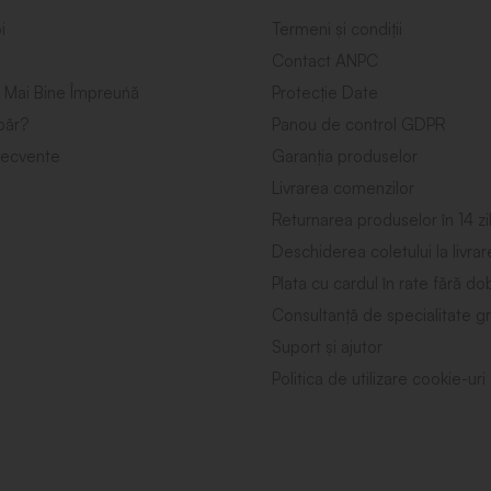
i
Termeni și condiții
Contact ANPC
 Mai Bine Împreuńă
Protecție Date
ăr?
Panou de control GDPR
frecvente
Garanția produselor
Livrarea comenzilor
Returnarea produselor în 14 zi
Deschiderea coletului la livrar
Plata cu cardul în rate fără d
Consultanță de specialitate gr
Suport și ajutor
Politica de utilizare cookie-uri