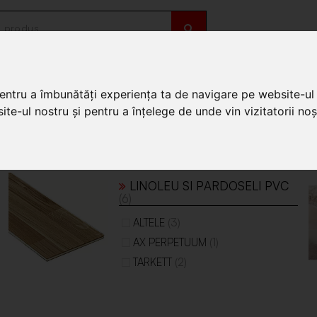
OȚII
DE SEZON
pentru a îmbunătăți experiența ta de navigare pe website-ul 
te-ul nostru și pentru a înțelege de unde vin vizitatorii noșt
LINOLEU SI PARDOSELI PVC
(6)
(3)
ALTELE
(1)
AX PERPETUUM
(2)
TARKETT