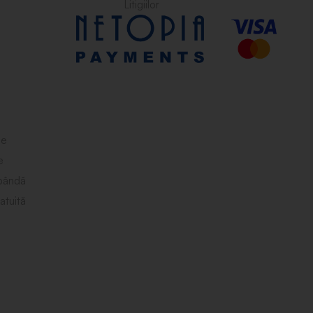
le
e
obândă
atuită