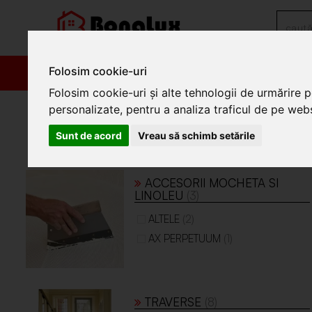
Folosim cookie-uri
PRODUSE
PROM
Folosim cookie-uri și alte tehnologii de urmărire 
/
Parchet, gresie, faianta si covoare
/
Mocheta si linoleum
personalizate, pentru a analiza traficul de pe websi
Mocheta si linoleum
Sunt de acord
Vreau să schimb setările
Mocheta si linoleum
ACCESORII MOCHETA SI
LINOLEU
(3)
(2)
ALTELE
(1)
AX PERPETUUM
TRAVERSE
(8)