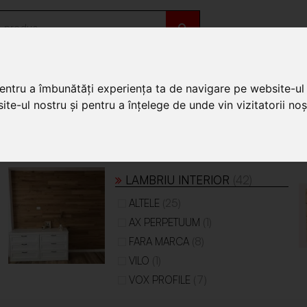
OȚII
DE SEZON
pentru a îmbunătăți experiența ta de navigare pe website-ul 
te-ul nostru și pentru a înțelege de unde vin vizitatorii noșt
LAMBRIU INTERIOR
(42)
(25)
ALTELE
(1)
AX PERPETUUM
(8)
FARA MARCA
(1)
VILO
(7)
VOX PROFILE