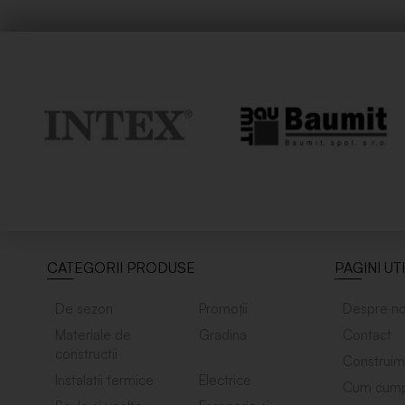
CATEGORII PRODUSE
PAGINI UT
De sezon
Promoții
Despre no
Materiale de
Gradina
Contact
constructii
Construim
Instalatii termice
Electrice
Cum cump