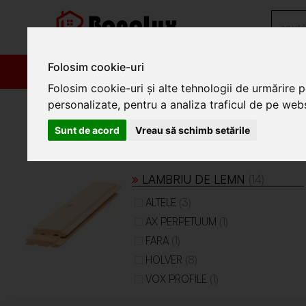
Folosim cookie-uri
PRODUSE
PROM
Folosim cookie-uri și alte tehnologii de urmărire 
/
Materiale de constructii
/
Lambriuri
personalizate, pentru a analiza traficul de pe websi
Lambriuri
Sunt de acord
Vreau să schimb setările
Lambriuri
LAMBRIU DE LEMN
(14)
(3)
ALTELE
(1)
AX PERPETUUM
(1)
FARA
(8)
HOLVER
(1)
VOX PROFILE