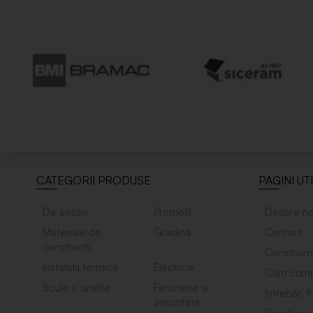
CATEGORII PRODUSE
PAGINI UT
De sezon
Promoții
Despre no
Materiale de
Gradina
Contact
constructii
Construim
Instalatii termice
Electrice
Cum cump
Scule si unelte
Feronerie si
Întrebări 
securitate