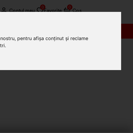
0
0
Contul meu
Favorite
Coș
Vânzări (+4) 0772 035 455
nostru, pentru afișa conținut și reclame
ri.