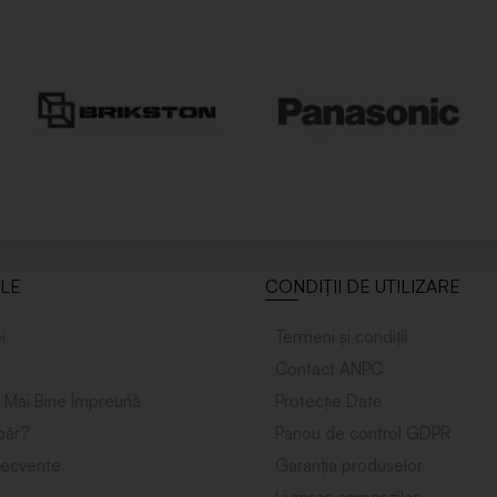
ILE
CONDIȚII DE UTILIZARE
i
Termeni și condiții
Contact ANPC
 Mai Bine Împreuńă
Protecție Date
ăr?
Panou de control GDPR
frecvente
Garanția produselor