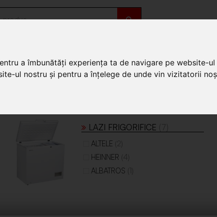
OȚII
DE SEZON
pentru a îmbunătăți experiența ta de navigare pe website-ul 
te-ul nostru și pentru a înțelege de unde vin vizitatorii noșt
re
LAZI FRIGORIFICE
(7)
(2)
ALTELE
(4)
HEINNER
(1)
ALBATROS