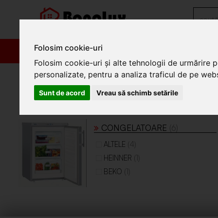
Folosim cookie-uri
PRODUSE
PROM
Folosim cookie-uri și alte tehnologii de urmărire 
/
Electrocasnice
/
Lazi frigorifice si congelatoare
personalizate, pentru a analiza traficul de pe websi
Lazi frigorifice si congelatoa
Sunt de acord
Vreau să schimb setările
Lazi frigorifice si congelatoare
CONGELATOARE
(6)
(4)
ALTELE
(1)
HEINNER
(1)
BEKO