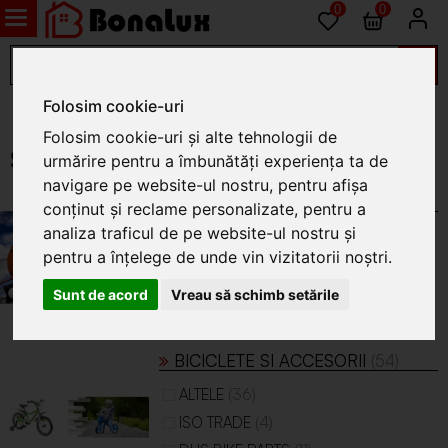
0
0
Folosim cookie-uri
Gradina
Folosim cookie-uri și alte tehnologii de
Sport
urmărire pentru a îmbunătăți experiența ta de
navigare pe website-ul nostru, pentru afișa
ARTICOLE SPORTIVE
(3)
conținut și reclame personalizate, pentru a
analiza traficul de pe website-ul nostru și
(3)
ISO TRADE
pentru a înțelege de unde vin vizitatorii noștri.
Sunt de acord
Vreau să schimb setările
BICICLETE SI ACCESORII
(54)
(36)
ALTELE
(4)
ISO TRADE