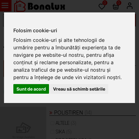
0
0
Folosim cookie-uri
Materiale de constructii
Folosim cookie-uri și alte tehnologii de
urmărire pentru a îmbunătăți experiența ta de
Termoizolatii
navigare pe website-ul nostru, pentru afișa
conținut și reclame personalizate, pentru a
ACCESORII TERMOIZOLATII
(32)
analiza traficul de pe website-ul nostru și
(8)
ALTELE
pentru a înțelege de unde vin vizitatorii noștri.
(8)
FARA
Sunt de acord
Vreau să schimb setările
(1)
FAD 22 SRL
(15)
THERMOPAN SRL
POLISTIREN
(14)
(3)
ALTELE
(5)
SIKA