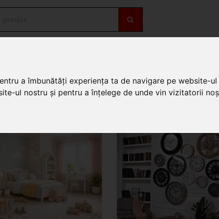
OȚII
DE SEZON
pentru a îmbunătăți experiența ta de navigare pe website-ul 
te-ul nostru și pentru a înțelege de unde vin vizitatorii noșt