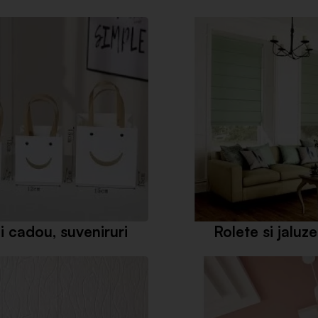
i cadou, suveniruri
Rolete si jaluze