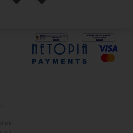
le
e
obândă
atuită