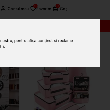
0
0
Contul meu
Favorite
Coș
Vânzări (+4) 0772 035 455
nostru, pentru afișa conținut și reclame
ri.