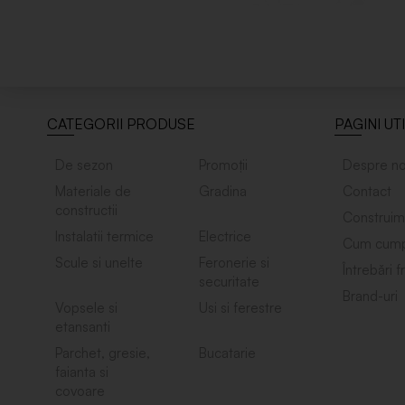
CATEGORII PRODUSE
PAGINI UT
De sezon
Promoții
Despre no
Materiale de
Gradina
Contact
constructii
Construim
Instalatii termice
Electrice
Cum cump
Scule si unelte
Feronerie si
Întrebări 
securitate
Brand-uri
Vopsele si
Usi si ferestre
etansanti
Parchet, gresie,
Bucatarie
faianta si
covoare