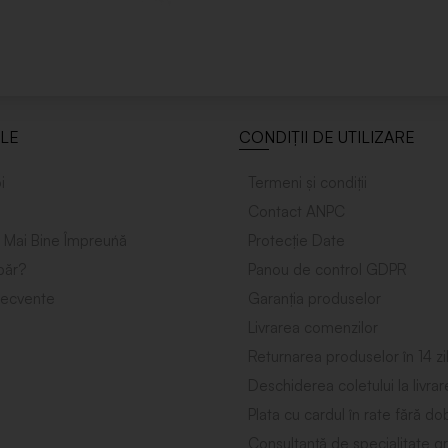
ILE
CONDIȚII DE UTILIZARE
i
Termeni și condiții
Contact ANPC
 Mai Bine Împreuńă
Protecție Date
ăr?
Panou de control GDPR
frecvente
Garanția produselor
Livrarea comenzilor
Returnarea produselor în 14 zi
Deschiderea coletului la livrar
Plata cu cardul în rate fără d
Consultanță de specialitate gr