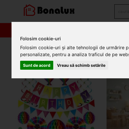
PRODUSE
PROM
Folosim cookie-uri
Decoratiuni interioare
Folosim cookie-uri și alte tehnologii de urmărire 
personalizate, pentru a analiza traficul de pe websi
Decoratiuni interioare
Sunt de acord
Vreau să schimb setările