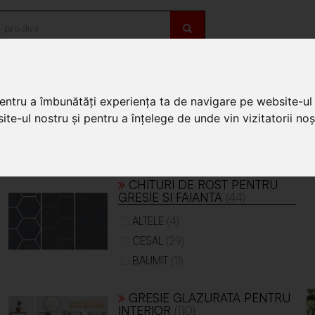
OȚII
DE SEZON
pentru a îmbunătăți experiența ta de navigare pe website-ul 
te-ul nostru și pentru a înțelege de unde vin vizitatorii noșt
CHITURI DE ROST PENTRU
GRESIE SI FAIANTA
(44)
(4)
ALTELE
(29)
CESAL
(11)
BAUMIT
GRESIE GLAZURATA PENTRU
INTERIOR
(110)