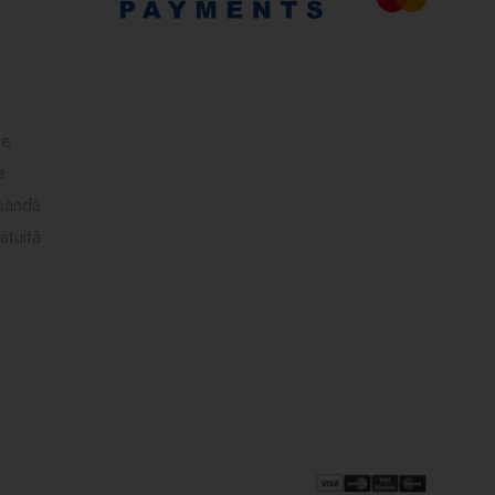
le
e
obândă
atuită