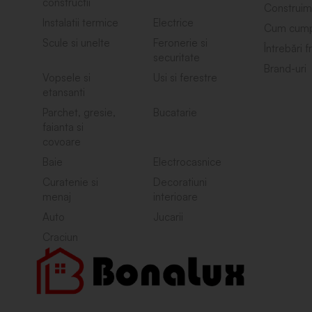
constructii
Construim
Instalatii termice
Electrice
Cum cump
Scule si unelte
Feronerie si
Întrebări 
securitate
Brand-uri
Vopsele si
Usi si ferestre
etansanti
Parchet, gresie,
Bucatarie
faianta si
covoare
Baie
Electrocasnice
Curatenie si
Decoratiuni
menaj
interioare
Auto
Jucarii
Craciun