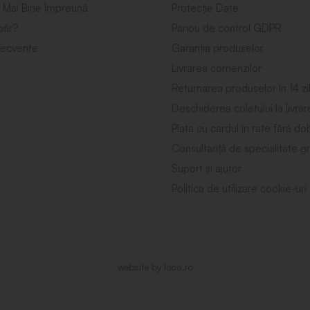
 Mai Bine Împreuńă
Protecție Date
ăr?
Panou de control GDPR
frecvente
Garanția produselor
Livrarea comenzilor
Returnarea produselor în 14 zi
Deschiderea coletului la livrar
Plata cu cardul în rate fără d
Consultanță de specialitate gr
Suport și ajutor
Politica de utilizare cookie-uri