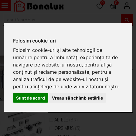
0
0
Baie
Folosim cookie-uri
Baterii baie si sisteme dus
Folosim cookie-uri și alte tehnologii de
urmărire pentru a îmbunătăți experiența ta de
ACCESORII PENTRU BATERII
navigare pe website-ul nostru, pentru afișa
SANITARE
(15)
conținut și reclame personalizate, pentru a
(6)
ALTELE
analiza traficul de pe website-ul nostru și
(8)
FERRO
pentru a înțelege de unde vin vizitatorii noștri.
(1)
SCANPART
Sunt de acord
Vreau să schimb setările
ACCESORII SISTEME DUS
(61)
(39)
ALTELE
(3)
OPSIMUS