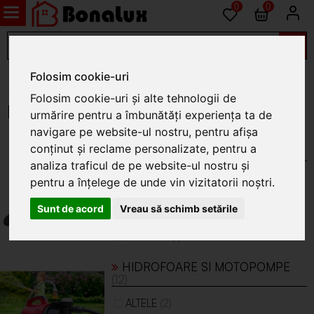
0
0
Folosim cookie-uri
Gradina
Folosim cookie-uri și alte tehnologii de
Pompe de apa si accesorii
urmărire pentru a îmbunătăți experiența ta de
navigare pe website-ul nostru, pentru afișa
ACCESORII PENTRU POMPE SI
conținut și reclame personalizate, pentru a
HIDROFOARE
(6)
analiza traficul de pe website-ul nostru și
(3)
ALTELE
pentru a înțelege de unde vin vizitatorii noștri.
(1)
EVOTOOLS
Sunt de acord
Vreau să schimb setările
(1)
DEDRA
(1)
EVERLINE
HIDROFOARE SI MOTOPOMPE
(12)
(2)
ALTELE