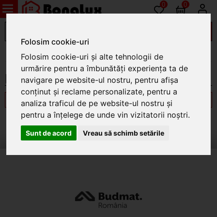
0
0
Folosim cookie-uri
Electrice
Folosim cookie-uri și alte tehnologii de
urmărire pentru a îmbunătăți experiența ta de
Iluminat stradal si de siguranta
navigare pe website-ul nostru, pentru afișa
conținut și reclame personalizate, pentru a
Filtrează
analiza traficul de pe website-ul nostru și
pentru a înțelege de unde vin vizitatorii noștri.
Nu exista produse in aceasta categorie
Sunt de acord
Vreau să schimb setările