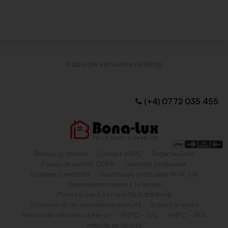
(+4) 0772 035 455
Termeni și condiții
Contact ANPC
Protecție Date
Panou de control GDPR
Garanția produselor
Livrarea comenzilor
Returnarea produselor în 14 zile
Deschiderea coletului la livrare
Plata cu cardul în rate fără dobândă
Consultanță de specialitate gratuită
Suport și ajutor
Politica de utilizare cookie-uri
ANPC - SAL
ANPC - SOL