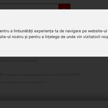
OȚII
DE SEZON
pentru a îmbunătăți experiența ta de navigare pe website-ul 
te-ul nostru și pentru a înțelege de unde vin vizitatorii noșt
itați să ne contactați!
99
linie telefonică cu apelare gratuită din reţeaua ROMTELECOM
ecţia Consumatorilor: www.anpc.gov.ro