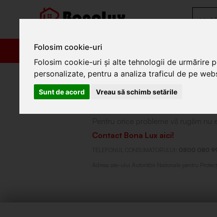
Folosim cookie-uri
PRODUSE
PROM
Folosim cookie-uri și alte tehnologii de urmărire 
» Contact ANPC
personalizate, pentru a analiza traficul de pe websi
CONTACT ANPC
Sunt de acord
Vreau să schimb setările
Pentru orice probleme vă rugăm nu ez
Contact Bona Lux aici!
TELEFONUL CONSUMATORULUI:
0800 080 9
Adresa site-ului Autorităţii Naţionale pentru Prot