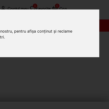
0
0
Contul meu
Favorite
Coș
Vânzări (+4) 0772 035 455
nostru, pentru afișa conținut și reclame
ri.