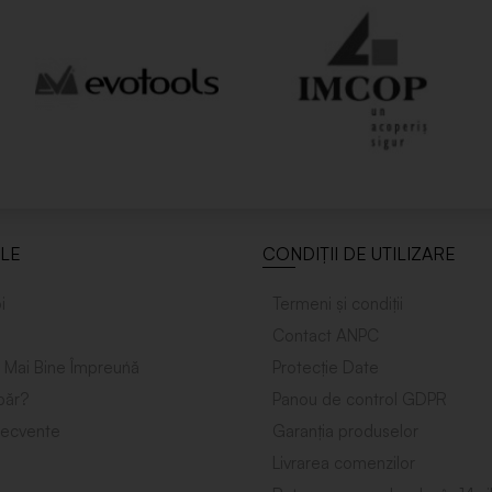
ILE
CONDIȚII DE UTILIZARE
i
Termeni și condiții
Contact ANPC
 Mai Bine Împreuńă
Protecție Date
ăr?
Panou de control GDPR
frecvente
Garanția produselor
Livrarea comenzilor