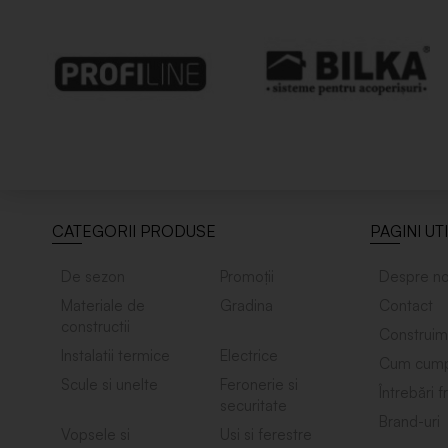
CATEGORII PRODUSE
PAGINI UT
De sezon
Promoții
Despre no
Materiale de
Gradina
Contact
constructii
Construim
Instalatii termice
Electrice
Cum cump
Scule si unelte
Feronerie si
Întrebări 
securitate
Brand-uri
Vopsele si
Usi si ferestre