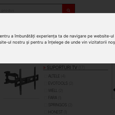
OȚII
DE SEZON
pentru a îmbunătăți experiența ta de navigare pe website-ul 
te-ul nostru și pentru a înțelege de unde vin vizitatorii noșt
SUPORTURI TV
(17)
(4)
ALTELE
(2)
EVOTOOLS
(2)
WELL
(1)
FARA
(2)
SPRINGOS
(1)
HONEST