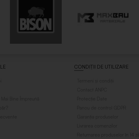
ILE
CONDIȚII DE UTILIZARE
i
Termeni și condiții
Contact ANPC
 Mai Bine Împreuńă
Protecție Date
ăr?
Panou de control GDPR
frecvente
Garanția produselor
Livrarea comenzilor
Returnarea produselor în 14 zi