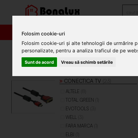
PRODUSE
PROM
Folosim cookie-uri
Folosim cookie-uri și alte tehnologii de urmărire 
/
Electrocasnice
/
Televizoare
personalizate, pentru a analiza traficul de pe websi
Televizoare
Sunt de acord
Vreau să schimb setările
Televizoare
CONECTICA TV
(23)
(8)
ALTELE
(1)
TOTAL GREEN
(3)
EVOTOOLS
(3)
WELL
(1)
FARA MARCA
(1)
ELBI