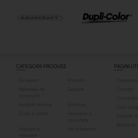
CATEGORII PRODUSE
PAGINI UT
De sezon
Promoții
Despre no
Materiale de
Gradina
Contact
constructii
Construim
Instalatii termice
Electrice
Cum cump
Scule si unelte
Feronerie si
Întrebări 
securitate
Brand-uri
Vopsele si
Usi si ferestre
etansanti