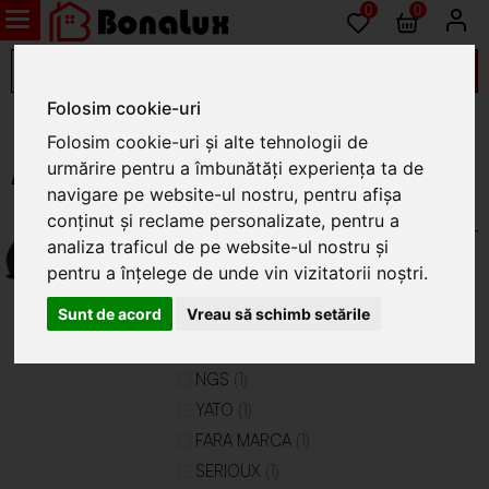
0
0
Folosim cookie-uri
Electrice
Folosim cookie-uri și alte tehnologii de
urmărire pentru a îmbunătăți experiența ta de
Audio-video
navigare pe website-ul nostru, pentru afișa
CONECTICA AUDIO SI VIDEO
(66)
conținut și reclame personalizate, pentru a
analiza traficul de pe website-ul nostru și
(51)
ALTELE
pentru a înțelege de unde vin vizitatorii noștri.
(3)
OPSIMUS
Sunt de acord
Vreau să schimb setările
(2)
EVOTOOLS
(2)
WELL
(1)
NGS
(1)
YATO
(1)
FARA MARCA
(1)
SERIOUX