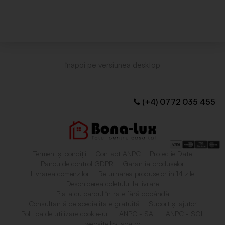
(+4) 0772 035 455
Termeni și condiții
Contact ANPC
Protecție Date
Panou de control GDPR
Garanția produselor
Livrarea comenzilor
Returnarea produselor în 14 zile
Deschiderea coletului la livrare
Plata cu cardul în rate fără dobândă
Consultanță de specialitate gratuită
Suport și ajutor
Politica de utilizare cookie-uri
ANPC - SAL
ANPC - SOL