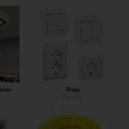
erior
Prize
3 produse