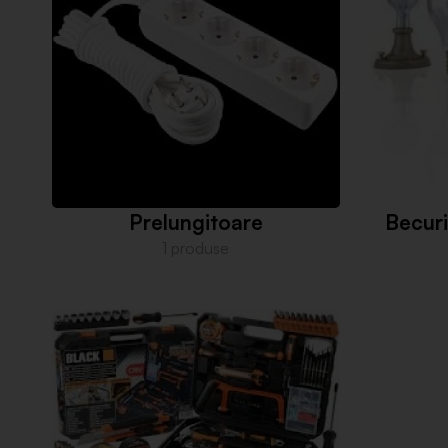
Prelungitoare
Becuri
1 produse