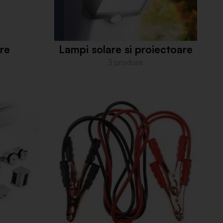
ere
Lampi solare si proiectoare
3 produse