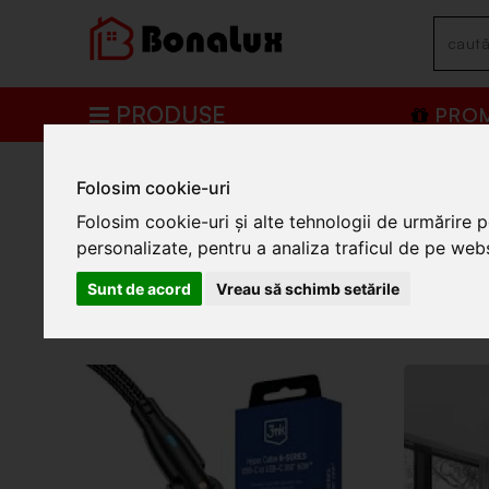
PRODUSE
PROM
»
Branduri
» Opsimus
Folosim cookie-uri
Opsimus
Folosim cookie-uri și alte tehnologii de urmărire 
personalizate, pentru a analiza traficul de pe websi
Sunt de acord
Vreau să schimb setările