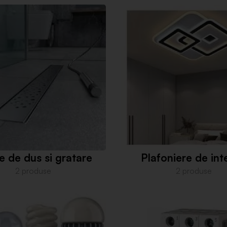
e de dus si gratare
Plafoniere de int
2 produse
2 produse