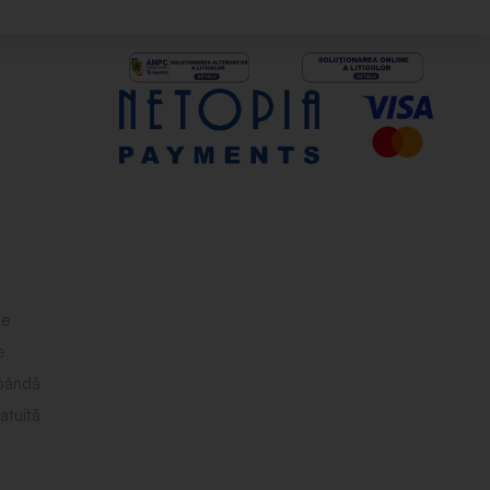
le
e
obândă
atuită