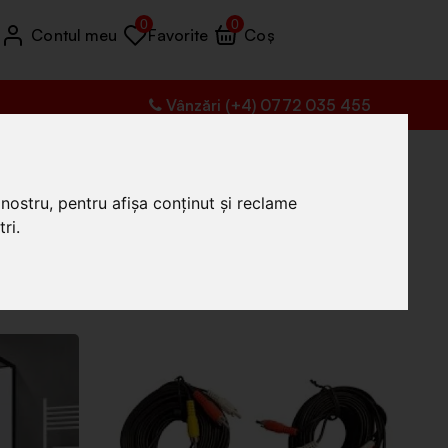
0
0
Contul meu
Favorite
Coș
Vânzări (+4) 0772 035 455
nostru, pentru afișa conținut și reclame
ri.