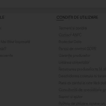
ILE
CONDIȚII DE UTILIZARE
i
Termeni și condiții
Contact ANPC
 Mai Bine Împreuńă
Protecție Date
ăr?
Panou de control GDPR
frecvente
Garanția produselor
Livrarea comenzilor
Returnarea produselor în 14 zi
Deschiderea coletului la livrar
Plata cu cardul în rate fără d
Consultanță de specialitate gr
Suport și ajutor
Politica de utilizare cookie-uri