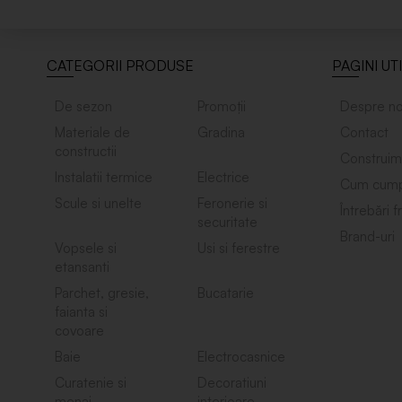
CATEGORII PRODUSE
PAGINI UT
De sezon
Promoții
Despre no
Materiale de
Gradina
Contact
constructii
Construim
Instalatii termice
Electrice
Cum cump
Scule si unelte
Feronerie si
Întrebări 
securitate
Brand-uri
Vopsele si
Usi si ferestre
etansanti
Parchet, gresie,
Bucatarie
faianta si
covoare
Baie
Electrocasnice
Curatenie si
Decoratiuni
menaj
interioare