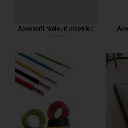
Accesorii tablouri electrice
Acc
1 produse