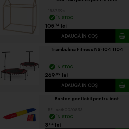
158739a
ÎN STOC
105
.74
Trambulina Fitness NS-104 1104
ÎN STOC
269
.99
Baston gonflabil pentru inot
BE -ootb00/0833
ÎN STOC
3
.04