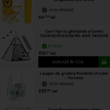
STOC EPUIZAT
66
.08
Cort Tipi cu ghirlanda si lumini
120X120X160CM RK-400 740005
ÎN STOC
315
.21
Leagan de gradina Ricokids Ursulet
- Turcoaz
STOC EPUIZAT
233
.86
Cort din panza pentru fete