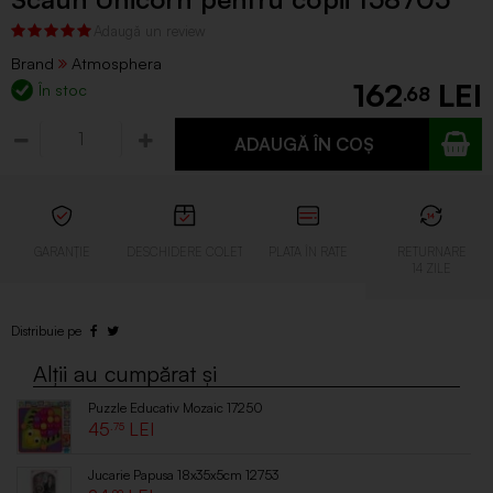
Brand
Atmosphera
162
În stoc
.68
ADAUGĂ ÎN COȘ
Puzzle Educativ Mozaic 17250
45
.75
Jucarie Papusa 18x35x5cm 12753
.99