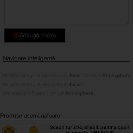
Adaugă review
Mergi la categoria de produse:
Jucarii
brandul
Atmosphera
Mergi la categoria de produse:
Jucarii
Vezi toate produsele brandul:
Atmosphera
Produse asemănătoare
Scaun turistic, pliabil, pentru copii
cu geanta, LEU St041