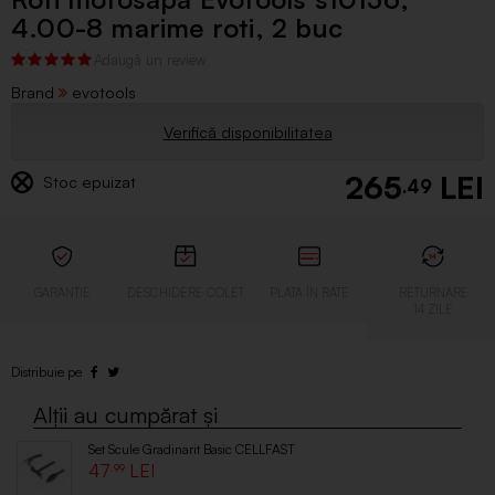
4.00-8 marime roti, 2 buc
Brand
evotools
Verifică disponibilitatea
265
Stoc epuizat
.49
Set Scule Gradinarit Basic CELLFAST
47
.99