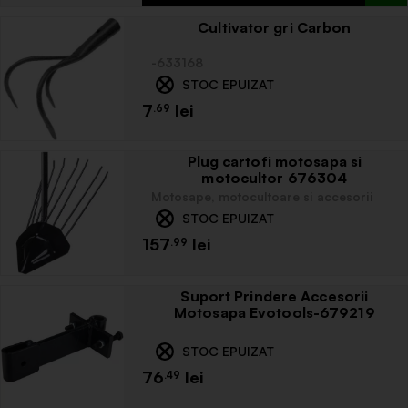
Cultivator gri Carbon
-633168
STOC EPUIZAT
7
.69
Plug cartofi motosapa si
motocultor 676304
Motosape, motocultoare si accesorii
STOC EPUIZAT
157
.99
Suport Prindere Accesorii
Motosapa Evotools-679219
STOC EPUIZAT
76
.49