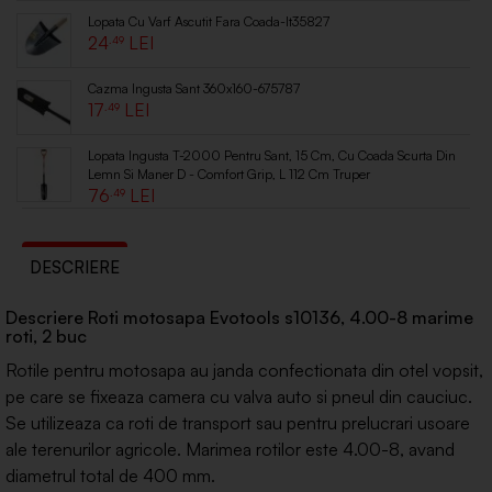
Lopata Cu Varf Ascutit Fara Coada-lt35827
24
.49
Cazma Ingusta Sant 360x160-675787
17
.49
Lopata Ingusta T-2000 Pentru Sant, 15 Cm, Cu Coada Scurta Din
Lemn Si Maner D - Comfort Grip, L 112 Cm Truper
76
.49
DESCRIERE
Descriere Roti motosapa Evotools s10136, 4.00-8 marime
roti, 2 buc
Rotile pentru motosapa au janda confectionata din otel vopsit,
pe care se fixeaza camera cu valva auto si pneul din cauciuc.
Se utilizeaza ca roti de transport sau pentru prelucrari usoare
ale terenurilor agricole. Marimea rotilor este 4.00-8, avand
diametrul total de 400 mm.