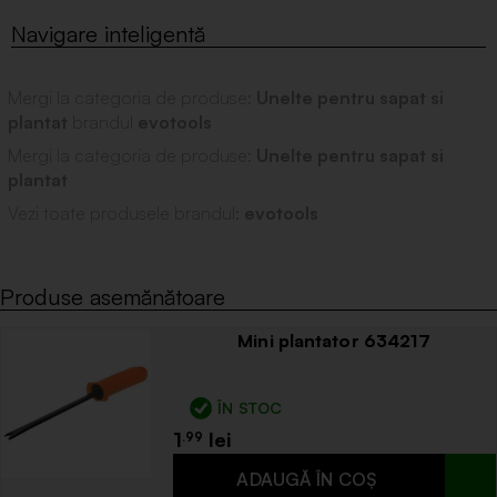
Mergi la categoria de produse:
Unelte pentru sapat si
plantat
brandul
evotools
Mergi la categoria de produse:
Unelte pentru sapat si
plantat
Vezi toate produsele brandul:
evotools
Produse asemănătoare
Mini plantator 634217
ÎN STOC
1
.99