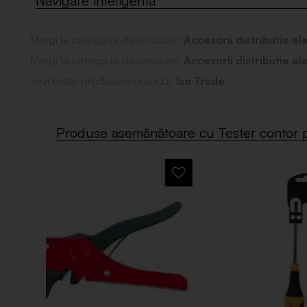
Mergi la categoria de produse:
Accesorii distributie el
Mergi la categoria de produse:
Accesorii distributie el
Vezi toate produsele brandul:
Iso Trade
Produse asemănătoare cu Tester contor p