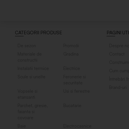
CATEGORII PRODUSE
PAGINI UT
De sezon
Promoții
Despre no
Materiale de
Gradina
Contact
constructii
Construim
Instalatii termice
Electrice
Cum cump
Scule si unelte
Feronerie si
Întrebări 
securitate
Brand-uri
Vopsele si
Usi si ferestre
etansanti
Parchet, gresie,
Bucatarie
faianta si
covoare
Baie
Electrocasnice