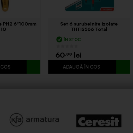
rubelnita VDE 1000V
Surubelnita VDE PHOX6
6.5X150mm YT 2819
2821
N STOC
ÎN STOC
6
99
.99