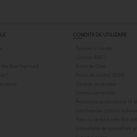
ILE
CONDIȚII DE UTILIZARE
i
Termeni și condiții
Contact ANPC
 Mai Bine Împreuńă
Protecție Date
ăr?
Panou de control GDPR
frecvente
Garanția produselor
Livrarea comenzilor
Returnarea produselor în 14 zi
Deschiderea coletului la livrar
Plata cu cardul în rate fără d
Consultanță de specialitate gr