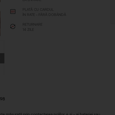
898
măsurată prin contactarea polilor + și - ai bateriei sau