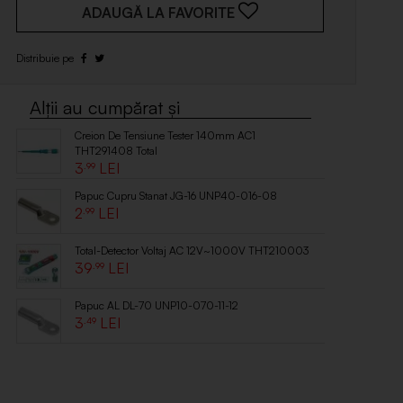
ADAUGĂ LA FAVORITE
Creion De Tensiune Tester 140mm AC1
THT291408 Total
3
.99
Papuc Cupru Stanat JG-16 UNP40-016-08
2
.99
Total-Detector Voltaj AC 12V~1000V THT210003
39
.99
Papuc AL DL-70 UNP10-070-11-12
3
.49