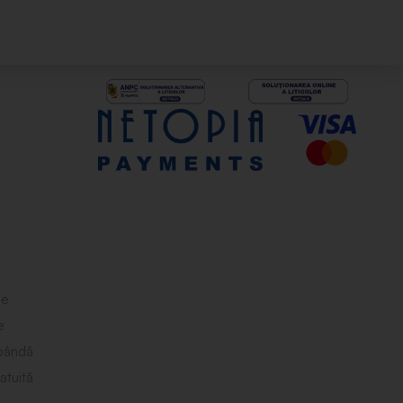
le
e
obândă
atuită