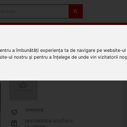
OȚII
DE SEZON
e electrica
/
Accesorii distributie electrica Iso Trade
/
Tester contor pentru bateri
pentru a îmbunătăți experiența ta de navigare pe website-ul 
i Bigstreen 19898
te-ul nostru și pentru a înțelege de unde vin vizitatorii noșt