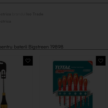
ectrica
brandul
Iso Trade
ectrica
entru baterii Bigstreen 19898