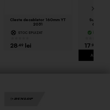
0mm YT
Cleste decablator 175mm 7IN 1
Lt40100
ÎN STOC
35
.49