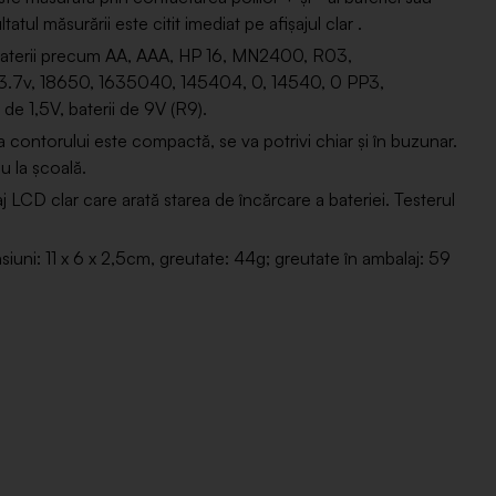
atul măsurării este citit imediat pe afișajul clar .
terii precum AA, AAA, HP 16, MN2400, R03,
.7v, 18650, 1635040, 145404, 0, 14540, 0 PP3,
e 1,5V, baterii de 9V (R9).
rului este compactă, se va potrivi chiar și în buzunar.
au la școală.
CD clar care arată starea de încărcare a bateriei. Testerul
iuni: 11 x 6 x 2,5cm, greutate: 44g; greutate în ambalaj: 59