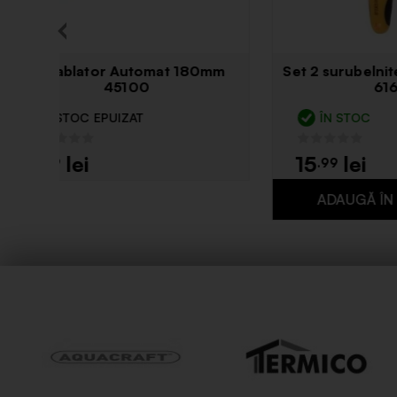
Cleste decablator 160mm YT
Su
2031
STOC EPUIZAT
Î
28
17
.49
.