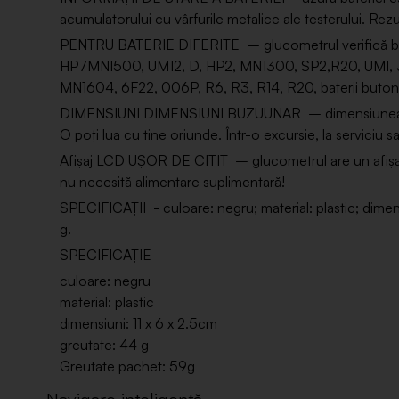
acumulatorului cu vârfurile metalice ale testerului. Rezult
PENTRU BATERIE DIFERITE – glucometrul verifică ba
HP7MNI500, UM12, D, HP2, MN1300, SP2,R20, UMI, 3
MN1604, 6F22, 006P, R6, R3, R14, R20, baterii buton d
DIMENSIUNI DIMENSIUNI BUZUUNAR – dimensiunea conto
O poți lua cu tine oriunde. Într-o excursie, la serviciu s
Afișaj LCD UȘOR DE CITIT – glucometrul are un afișaj L
nu necesită alimentare suplimentară!
SPECIFICAȚII - culoare: negru; material: plastic; dimens
g.
SPECIFICAȚIE
culoare: negru
material: plastic
dimensiuni: 11 x 6 x 2.5cm
greutate: 44 g
Greutate pachet: 59g