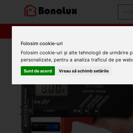
PRODUSE
PROM
Folosim cookie-uri
/
Electrice
/
Distributie electrica si comanda
/
Accesorii distributi
Folosim cookie-uri și alte tehnologii de urmărire 
Tester contor pentru bateri
personalizate, pentru a analiza traficul de pe websi
Sunt de acord
Vreau să schimb setările