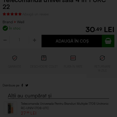
22
Brand
Well
30
În stoc
.49
ADAUGĂ ÎN COȘ
Telecomanda Universala Pentru Branduri Multiple 1708 Unitronic
RC-UNIV-1708-UTC
27
.99