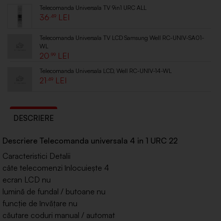
Telecomanda Universala TV 9in1 URC ALL
36
.49
Telecomanda Universala TV LCD Samsung Well RC-UNIV-SA01-
WL
20
.99
Telecomanda Universala LCD, Well RC-UNIV-14-WL
21
.49
DESCRIERE
Descriere Telecomanda universala 4 in 1 URC 22
Caracteristici Detalii
câte telecomenzi înlocuieşte 4
ecran LCD nu
lumină de fundal / butoane nu
funcţie de învăţare nu
căutare coduri manual / automat