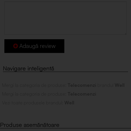
Adaugă review
Mergi la categoria de produse:
Telecomenzi
brandul
Well
Mergi la categoria de produse:
Telecomenzi
Vezi toate produsele brandul:
Well
Produse asemănătoare