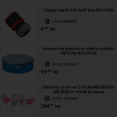
Cuplaj rapid 3/4 Soft fisa 80n121k
LA COMANDĂ
5
.99
Acoperire piscina cu cadru metalic
457CM 8003174
STOC EPUIZAT
93
.53
Umbs02-pnk-set 2 SCAUNE+BIROU
BELIEVE in YOUR Dreams
STOC EPUIZAT
254
.10