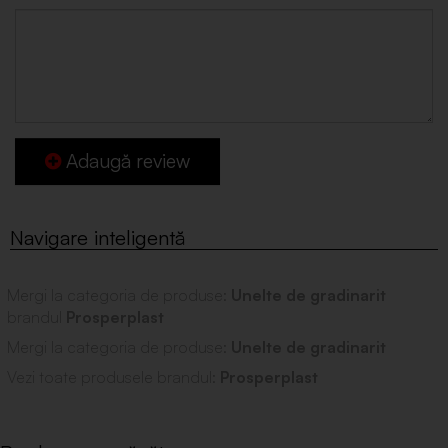
Adaugă review
Mergi la categoria de produse:
Unelte de gradinarit
brandul
Prosperplast
Mergi la categoria de produse:
Unelte de gradinarit
Vezi toate produsele brandul:
Prosperplast