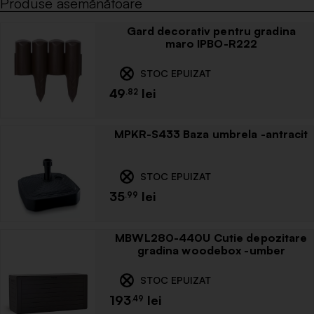
Produse asemănătoare
Gard decorativ pentru gradina
maro IPBO-R222
STOC EPUIZAT
49
.82
MPKR-S433 Baza umbrela -antracit
STOC EPUIZAT
35
.99
MBWL280-440U Cutie depozitare
gradina woodebox -umber
STOC EPUIZAT
193
.49