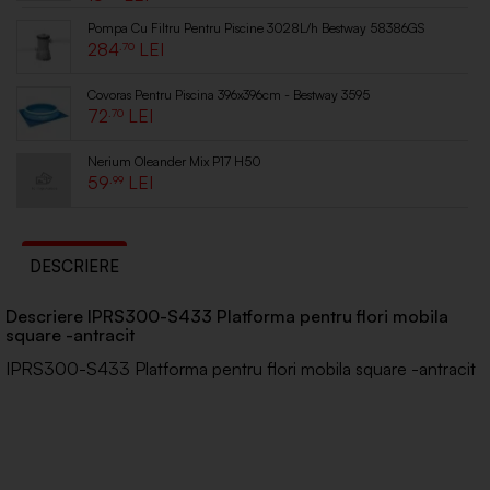
Pompa Cu Filtru Pentru Piscine 3028L/h Bestway 58386GS
284
.70
Covoras Pentru Piscina 396x396cm - Bestway 3595
72
.70
Nerium Oleander Mix P17 H50
59
.99
DESCRIERE
Descriere IPRS300-S433 Platforma pentru flori mobila
square -antracit
IPRS300-S433 Platforma pentru flori mobila square -antracit