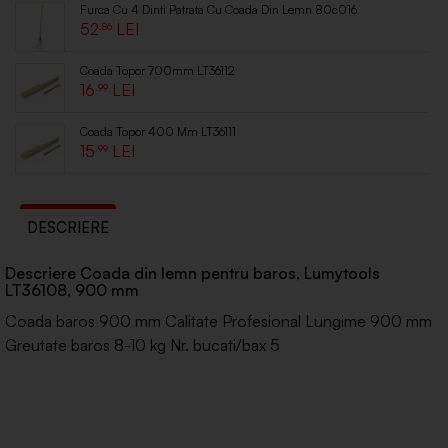
Furca Cu 4 Dinti Patrata Cu Coada Din Lemn 80c016
52
.86
Coada Topor 700mm LT36112
16
.99
Coada Topor 400 Mm LT36111
15
.99
DESCRIERE
Descriere Coada din lemn pentru baros, Lumytools
LT36108, 900 mm
Coada baros 900 mm Calitate Profesional Lungime 900 mm
Greutate baros 8-10 kg Nr. bucati/bax 5