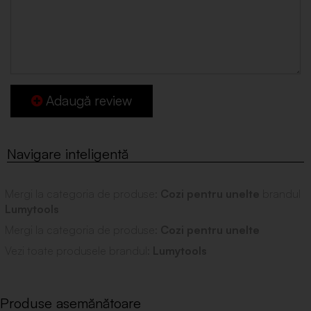
Adaugă review
Mergi la categoria de produse:
Cozi pentru unelte
brandul
Lumytools
Mergi la categoria de produse:
Cozi pentru unelte
Vezi toate produsele brandul:
Lumytools
Produse asemănătoare