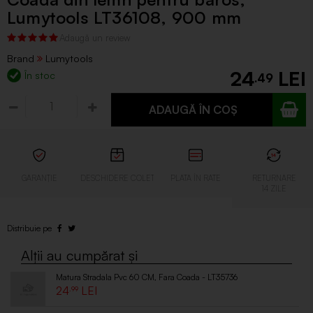
Lumytools LT36108, 900 mm
Brand
Lumytools
24
În stoc
.49
ADAUGĂ ÎN COȘ
Matura Stradala Pvc 60 CM, Fara Coada - LT35736
24
.99