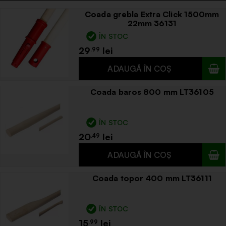
Coada grebla Extra Click 1500mm
22mm 36131
ÎN STOC
29
.99
Coada baros 800 mm LT36105
ÎN STOC
20
.49
Coada topor 400 mm LT36111
ÎN STOC
15
.99