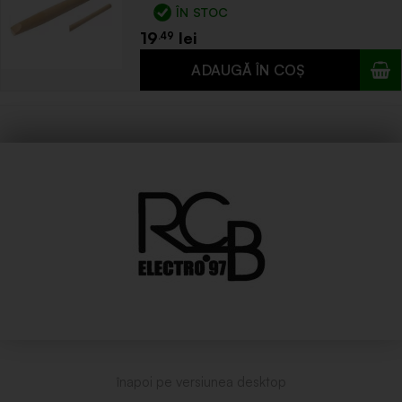
ÎN STOC
19
.49