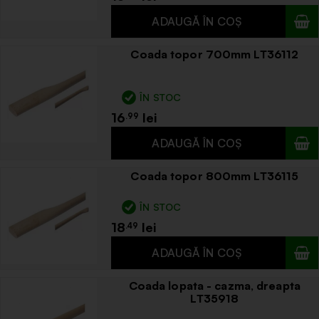
Coada topor 700mm LT36112
ÎN STOC
16
.99
Coada topor 800mm LT36115
ÎN STOC
18
.49
Coada lopata - cazma, dreapta
LT35918