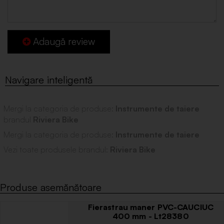
Adaugă review
Mergi la categoria de produse:
Instrumente de taiere
brandul
Riviera Bike
Mergi la categoria de produse:
Instrumente de taiere
Vezi toate produsele brandul:
Riviera Bike
Produse asemănătoare
Fierastrau maner PVC-CAUCIUC
400 mm - Lt28380