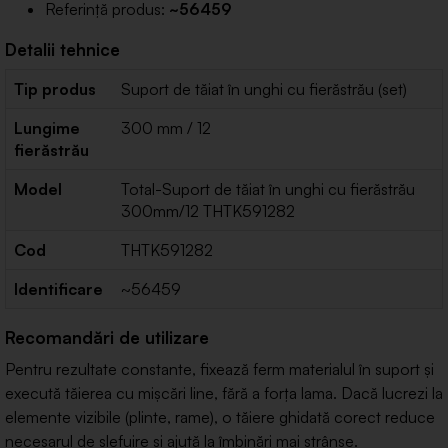
Referință produs:
~56459
Detalii tehnice
Tip produs
Suport de tăiat în unghi cu fierăstrău (set)
Lungime
300 mm / 12
fierăstrău
Model
Total-Suport de tăiat în unghi cu fierăstrău
300mm/12 THTK591282
Cod
THTK591282
Identificare
~56459
Recomandări de utilizare
Pentru rezultate constante, fixează ferm materialul în suport și
execută tăierea cu mișcări line, fără a forța lama. Dacă lucrezi la
elemente vizibile (plinte, rame), o tăiere ghidată corect reduce
necesarul de șlefuire și ajută la îmbinări mai strânse.