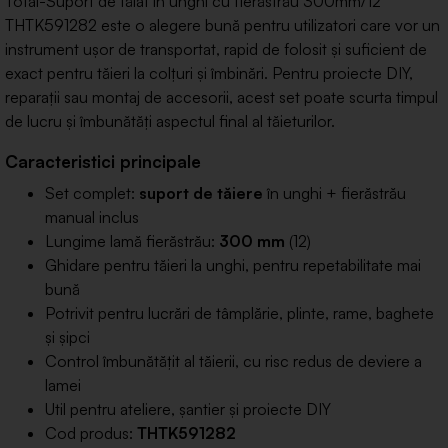
Total-Suport de tăiat în unghi cu fierăstrău 300mm/12
THTK591282 este o alegere bună pentru utilizatori care vor un
instrument ușor de transportat, rapid de folosit și suficient de
exact pentru tăieri la colțuri și îmbinări. Pentru proiecte DIY,
reparații sau montaj de accesorii, acest set poate scurta timpul
de lucru și îmbunătăți aspectul final al tăieturilor.
Caracteristici principale
Set complet:
suport de tăiere
în unghi + fierăstrău
manual inclus
Lungime lamă fierăstrău:
300 mm
(12)
Ghidare pentru tăieri la unghi, pentru repetabilitate mai
bună
Potrivit pentru lucrări de tâmplărie, plinte, rame, baghete
și șipci
Control îmbunătățit al tăierii, cu risc redus de deviere a
lamei
Util pentru ateliere, șantier și proiecte DIY
Cod produs:
THTK591282