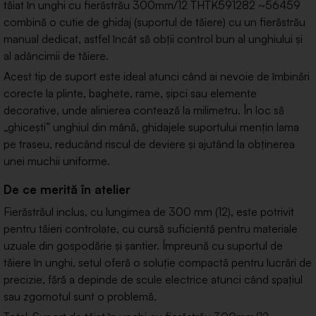
tăiat în unghi cu fierăstrău 300mm/12 THTK591282 ~56459
combină o cutie de ghidaj (suportul de tăiere) cu un fierăstrău
manual dedicat, astfel încât să obții control bun al unghiului și
al adâncimii de tăiere.
Acest tip de suport este ideal atunci când ai nevoie de îmbinări
corecte la plinte, baghete, rame, șipci sau elemente
decorative, unde alinierea contează la milimetru. În loc să
„ghicești” unghiul din mână, ghidajele suportului mențin lama
pe traseu, reducând riscul de deviere și ajutând la obținerea
unei muchii uniforme.
De ce merită în atelier
Fierăstrăul inclus, cu lungimea de 300 mm (12), este potrivit
pentru tăieri controlate, cu cursă suficientă pentru materiale
uzuale din gospodărie și șantier. Împreună cu suportul de
tăiere în unghi, setul oferă o soluție compactă pentru lucrări de
precizie, fără a depinde de scule electrice atunci când spațiul
sau zgomotul sunt o problemă.