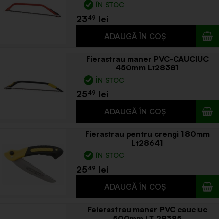
ÎN STOC
23
.49
Fierastrau maner PVC-CAUCIUC
450mm Lt28381
ÎN STOC
25
.49
Fierastrau pentru crengi 180mm
Lt28641
ÎN STOC
25
.49
Feierastrau maner PVC cauciuc
500mm LT 28385