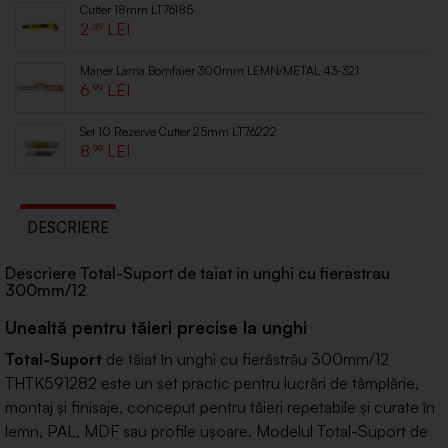
Cutter 18mm LT76185
2
.49
Maner Lama Bomfaier 300mm LEMN/METAL 43-321
6
.99
Set 10 Rezerve Cutter 25mm LT76222
8
.99
DESCRIERE
Descriere Total-Suport de taiat in unghi cu fierastrau
300mm/12
Unealtă pentru tăieri precise la unghi
Total-Suport
de tăiat în unghi cu fierăstrău 300mm/12
THTK591282 este un set practic pentru lucrări de tâmplărie,
montaj și finisaje, conceput pentru tăieri repetabile și curate în
lemn, PAL, MDF sau profile ușoare. Modelul Total-Suport de