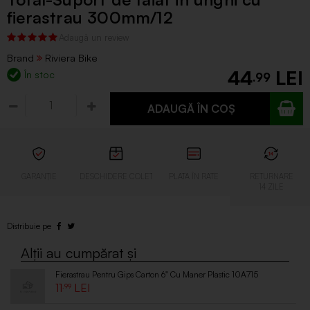
fierastrau 300mm/12
Brand
Riviera Bike
44
În stoc
.99
ADAUGĂ ÎN COȘ
Fierastrau Pentru Gips Carton 6" Cu Maner Plastic 10A715
11
.99