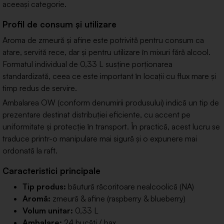
aceeași categorie.
Profil de consum și utilizare
Aroma de zmeură și afine este potrivită pentru consum ca
atare, servită rece, dar și pentru utilizare în mixuri fără alcool.
Formatul individual de 0,33 L susține porționarea
standardizată, ceea ce este important în locații cu flux mare și
timp redus de servire.
Ambalarea OW (conform denumirii produsului) indică un tip de
prezentare destinat distribuției eficiente, cu accent pe
uniformitate și protecție în transport. În practică, acest lucru se
traduce printr-o manipulare mai sigură și o expunere mai
ordonată la raft.
Caracteristici principale
Tip produs:
băutură răcoritoare nealcoolică (NA)
Aromă:
zmeură & afine (raspberry & blueberry)
Volum unitar:
0,33 L
Ambalare:
24 bucăți / bax