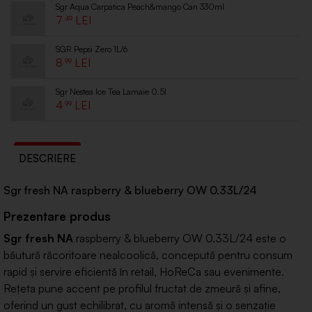
Sgr Aqua Carpatica Peach&mango Can 330ml
7
.49
SGR Pepsi Zero 1L/6
8
.99
Sgr Nestea Ice Tea Lamaie 0.5l
4
.99
DESCRIERE
Sgr fresh NA raspberry & blueberry OW 0.33L/24
Prezentare produs
Sgr fresh NA
raspberry & blueberry OW 0.33L/24 este o
băutură răcoritoare nealcoolică, concepută pentru consum
rapid și servire eficientă în retail, HoReCa sau evenimente.
Rețeta pune accent pe profilul fructat de zmeură și afine,
oferind un gust echilibrat, cu aromă intensă și o senzație