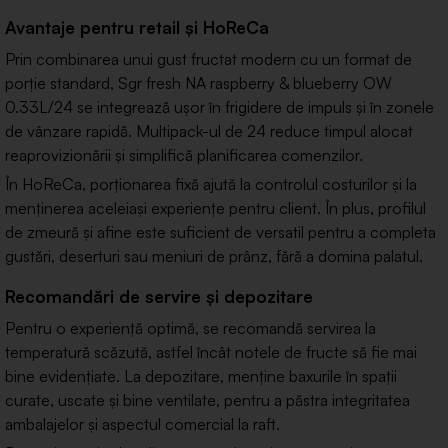
Avantaje pentru retail și HoReCa
Prin combinarea unui gust fructat modern cu un format de
porție standard, Sgr fresh NA raspberry & blueberry OW
0.33L/24 se integrează ușor în frigidere de impuls și în zonele
de vânzare rapidă. Multipack-ul de 24 reduce timpul alocat
reaprovizionării și simplifică planificarea comenzilor.
În HoReCa, porționarea fixă ajută la controlul costurilor și la
menținerea aceleiași experiențe pentru client. În plus, profilul
de zmeură și afine este suficient de versatil pentru a completa
gustări, deserturi sau meniuri de prânz, fără a domina palatul.
Recomandări de servire și depozitare
Pentru o experiență optimă, se recomandă servirea la
temperatură scăzută, astfel încât notele de fructe să fie mai
bine evidențiate. La depozitare, menține baxurile în spații
curate, uscate și bine ventilate, pentru a păstra integritatea
ambalajelor și aspectul comercial la raft.