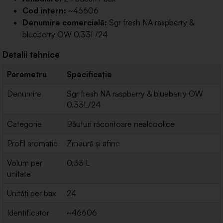
Cod intern:
~46606
Denumire comercială:
Sgr fresh NA raspberry &
blueberry OW 0.33L/24
Detalii tehnice
Parametru
Specificație
Denumire
Sgr fresh NA raspberry & blueberry OW
0.33L/24
Categorie
Băuturi răcoritoare nealcoolice
Profil aromatic
Zmeură și afine
Volum per
0,33 L
unitate
Unități per bax
24
Identificator
~46606