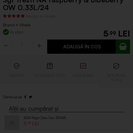
OW 0.33L/24
Brand
Altele
5
În stoc
.99
ADAUGĂ ÎN COȘ
SGR Pepsi Zero Can 330ML
5
.49