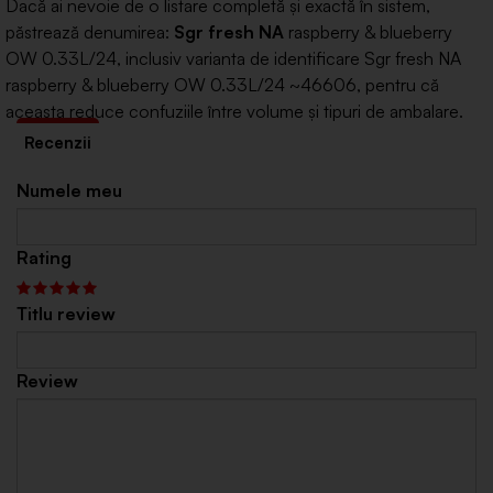
Dacă ai nevoie de o listare completă și exactă în sistem,
păstrează denumirea:
Sgr fresh NA
raspberry & blueberry
OW 0.33L/24, inclusiv varianta de identificare Sgr fresh NA
raspberry & blueberry OW 0.33L/24 ~46606, pentru că
aceasta reduce confuziile între volume și tipuri de ambalare.
Numele meu
Rating
Titlu review
Review