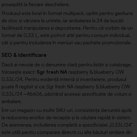
proaspătă la fiecare deschidere.
Produsul este livrat în format multipack, optim pentru gestiune
de stoc și vânzare la unitate, iar ambalarea la 24 de bucăți
facilitează manipularea și depozitarea. Pentru că vorbim de un
format de 0,33 L, este potrivit atât pentru consum individual,
cât și pentru includerea în meniuri sau pachete promoționale.
SEO & identificare
Dacă ai nevoie de o denumire clară pentru listări și cataloage,
folosește exact:
Sgr fresh NA
raspberry & blueberry OW
0.33L/24. Pentru evidență internă și inventariere, produsul
poate fi regăsit și ca: Sgr fresh NA raspberry & blueberry OW
0.33L/24 ~46606, păstrând aceeași specificație de volum și
ambalare.
Într-un magazin cu multe SKU-uri, consistența denumirii ajută
la reducerea erorilor de recepție și la căutare rapidă în sistem.
De asemenea, includerea completă a specificației „0.33L/24”
este utilă pentru comparare directă cu alte băuturi similare din