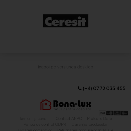
(+4) 0772 035 455
Termeni și condiții
Contact ANPC
Protecție Date
Panou de control GDPR
Garanția produselor
Livrarea comenzilor
Returnarea produselor în 14 zile