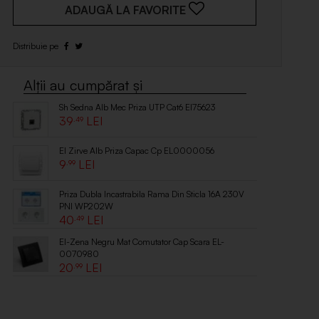
ADAUGĂ LA FAVORITE
Sh Sedna Alb Mec Priza UTP Cat6 El75623
39
.49
El Zirve Alb Priza Capac Cp EL0000056
9
.99
Priza Dubla Incastrabila Rama Din Sticla 16A 230V
PNI WP202W
40
.49
El-Zena Negru Mat Comutator Cap Scara EL-
0070980
20
.99