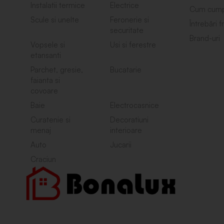
Instalatii termice
Electrice
Cum cump
Scule si unelte
Feronerie si
Întrebări 
securitate
Brand-uri
Vopsele si
Usi si ferestre
etansanti
Parchet, gresie,
Bucatarie
faianta si
covoare
Baie
Electrocasnice
Curatenie si
Decoratiuni
menaj
interioare
Auto
Jucarii
Craciun