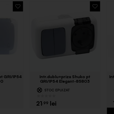
u cu pamantare 3 locuri
Intrerupator si soclu
pentru interior 312h
pamantare pentru interi
N STOC
ÎN STOC
23
99
.99