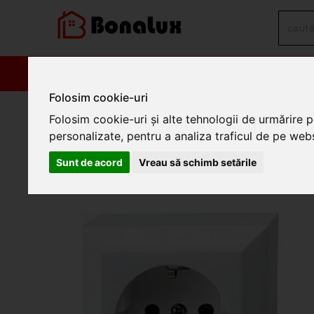
PRODUSE
PROM
Folosim cookie-uri
/
Electrice
/
Prize si intrerupatoare
/
Prize
/
Prize Somogyi Elektr
Folosim cookie-uri și alte tehnologii de urmărire 
Priza cu impamantare pt. int
personalizate, pentru a analiza traficul de pe websi
0310H
Sunt de acord
Vreau să schimb setările