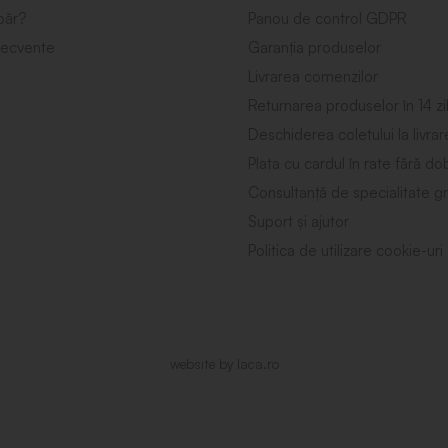
ăr?
Panou de control GDPR
frecvente
Garanția produselor
Livrarea comenzilor
Returnarea produselor în 14 zi
Deschiderea coletului la livrar
Plata cu cardul în rate fără d
Consultanță de specialitate gr
Suport și ajutor
Politica de utilizare cookie-uri