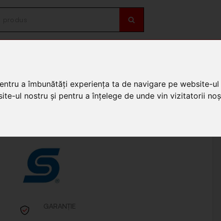
OȚII
DE SEZON
onic
/
Priza cu impamantare pt. interior business line IP20 0310H
pentru a îmbunătăți experiența ta de navigare pe website-ul 
erior business line IP20
te-ul nostru și pentru a înțelege de unde vin vizitatorii noșt