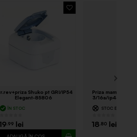
 cu
Soclu cu pamantare 4 locuri
or 314h
pentru interior 313h
ÎN STOC
32
.49