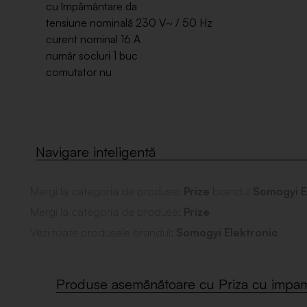
cu împământare da
tensiune nominală 230 V~ / 50 Hz
curent nominal 16 A
număr socluri 1 buc
comutator nu
Mergi la categoria de produse:
Prize
brandul
Somogyi E
Mergi la categoria de produse:
Prize
Vezi toate produsele brandul:
Somogyi Elektronic
Produse asemănătoare cu Priza cu impama