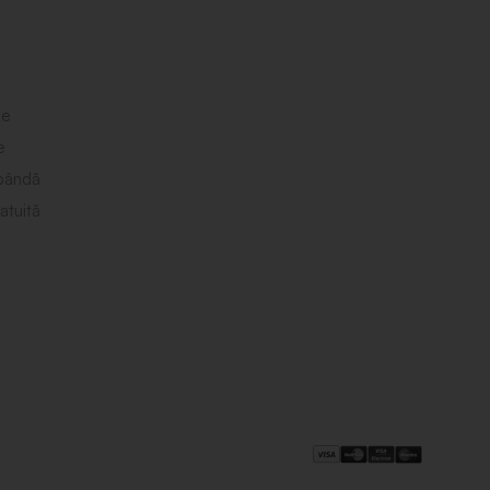
le
e
obândă
atuită