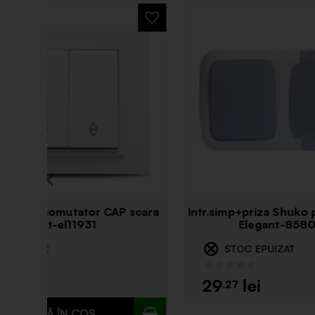
Priza mama aplicata 90 6113
Socl
3/16a/ip44-mf0012-86550
STOC EPUIZAT
Î
18
22
.80
.