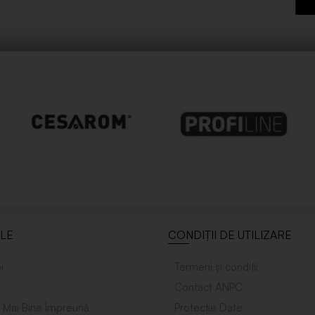
ILE
CONDIȚII DE UTILIZARE
i
Termeni și condiții
Contact ANPC
 Mai Bine Împreuńă
Protecție Date