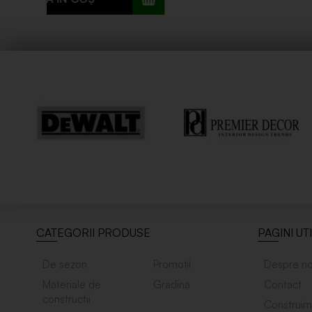
CATEGORII PRODUSE
PAGINI UT
De sezon
Promoții
Despre no
Materiale de
Gradina
Contact
constructii
Construim