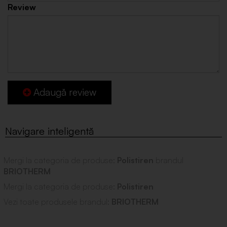
Review
Adaugă review
Mergi la categoria de produse:
Polistiren
brandul
BRIOTHERM
Mergi la categoria de produse:
Polistiren
Vezi toate produsele brandul:
BRIOTHERM