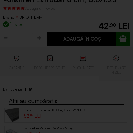
Brand
BRIOTHERM
42
În stoc
.29
ADAUGĂ ÎN COȘ
Polistiren Extrudat 10 Cm, 0.6/1.25/BUC
52
.89
Baukleber Adeziv De Plasa 25kg
.99