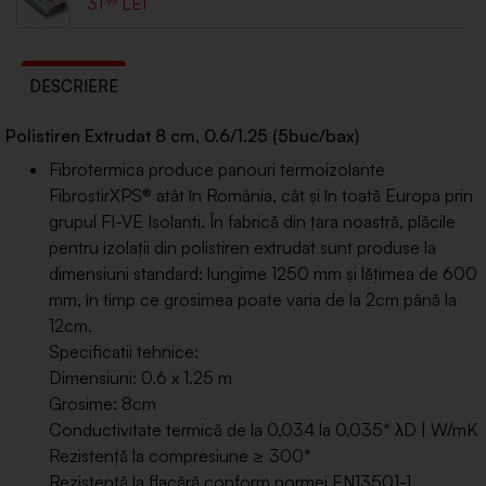
31
DESCRIERE
Polistiren Extrudat 8 cm, 0.6/1.25 (5buc/bax)
Fibrotermica produce panouri termoizolante
FibrostirXPS® atât în România, cât şi în toată Europa prin
grupul FI-VE Isolanti. În fabrică din ţara noastră, plăcile
pentru izolaţii din polistiren extrudat sunt produse la
dimensiuni standard: lungime 1250 mm şi lăţimea de 600
mm, în timp ce grosimea poate varia de la 2cm până la
12cm.
Specificatii tehnice:
Dimensiuni: 0.6 x 1.25 m
Grosime: 8cm
Conductivitate termică de la 0,034 la 0,035* λD | W/mK
Rezistență la compresiune ≥ 300*
Rezistență la flacără conform normei EN13501-1