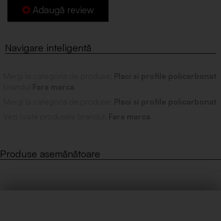
Adaugă review
Mergi la categoria de produse:
Placi si profile policarbonat
brandul
Fara marca
Mergi la categoria de produse:
Placi si profile policarbonat
Vezi toate produsele brandul:
Fara marca
Produse asemănătoare