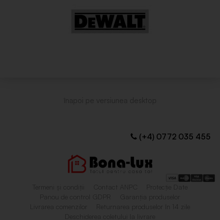
(+4) 0772 035 455
Termeni și condiții
Contact ANPC
Protecție Date
Panou de control GDPR
Garanția produselor
Livrarea comenzilor
Returnarea produselor în 14 zile
Deschiderea coletului la livrare