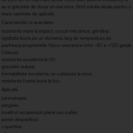
au o greutate de doua ori mai mica, fiind solutia ideala pentru o
mare varietate de aplicatii.
Caracteristici si avandate:
rezistenta mare la impact, socuri mecanice, grindina;
rigiditate buna pe un domeniu larg de temperatura (isi
pastreaza proprietatile fizico-mecanice intre -40 si +120 grade
Celsius);
rezistenta excelenta la UV;
greutate redusa;
formabilitate excelenta, se curbeaza la rece;
rezistenta foarte buna la foc.
Aplicatii:
luminatoare;
pergole;
invelitori acoperisuri plane sau curbe;
pereti despartitori;
copertine;