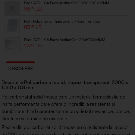
Placa ACRILICA Bravo Acrilux Clar, 100x100CMx2MM
96
.99
Profil Policarbonat, Transparent, 4-6mm, 6m/buc
83
.49
Placa ACRILICA Bravo Acrilux Clar, 25x50CMx4MM
23
.49
DESCRIERE
Descriere Policarbonat solid, trapez, transparent, 2000 x
1060 x 0.8 mm
Policarbonatul solid trapez este un material termoplastic de
inalta performanta care ofera o incredibila rezistenta si
durabilitate, fiind caracterizat de proprietati mecanice, optice,
electrice si termice de exceptie.
Placile din policarbonat solid trapez au o rezistenta la impact
de 200 de ori mai mare decat sticla (sunt practic incasante) si