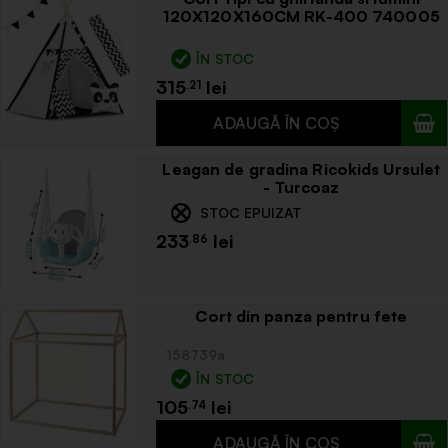
120X120X160CM RK-400 740005
ÎN STOC
315
.21
Leagan de gradina Ricokids Ursulet
- Turcoaz
STOC EPUIZAT
233
.86
Cort din panza pentru fete
158739a
ÎN STOC
105
.74