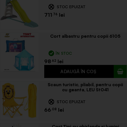
STOC EPUIZAT
711
.76
Cort albastru pentru copii 6105
ÎN STOC
98
.62
Scaun turistic, pliabil, pentru copii
cu geanta, LEU St041
STOC EPUIZAT
66
.08
Cort Tipi cu ghirlanda si lumini