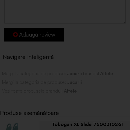
Adaugă review
Mergi la categoria de produse:
Jucarii
brandul
Altele
Mergi la categoria de produse:
Jucarii
Vezi toate produsele brandul:
Altele
Produse asemănătoare
Tobogan XL Slide 7600310261