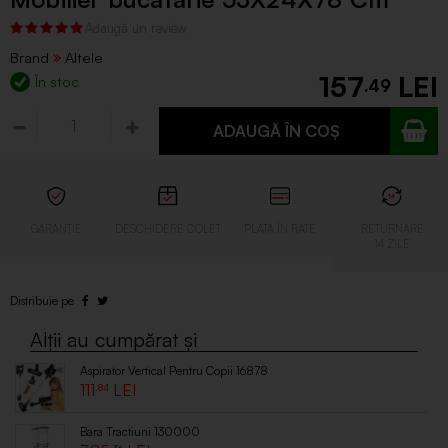
Brand
Altele
157
În stoc
.49
ADAUGĂ ÎN COȘ
Aspirator Vertical Pentru Copii 16878
111
.84
Bara Tractiuni 130000
.36