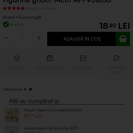
Brand
Eurosangift
18
În stoc
.80
ADAUGĂ ÎN COȘ
Mozaic Creativ Cu Surubelnita 22444
53
.99
Jucarie Masina De Tuns Iarba 5025
.78