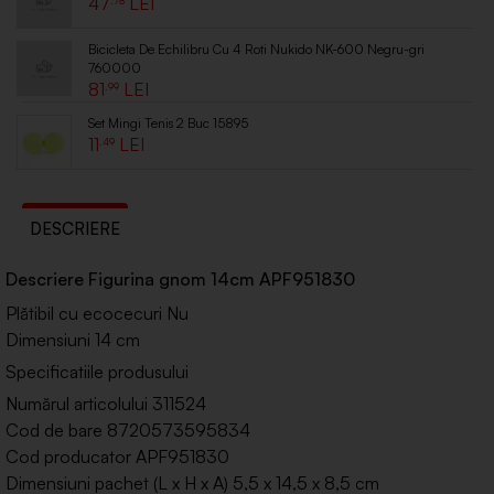
47
Bicicleta De Echilibru Cu 4 Roti Nukido NK-600 Negru-gri
760000
81
.99
Set Mingi Tenis 2 Buc 15895
11
.49
DESCRIERE
Descriere Figurina gnom 14cm APF951830
Plătibil cu ecocecuri Nu
Dimensiuni 14 cm
Specificatiile produsului
Numărul articolului 311524
Cod de bare 8720573595834
Cod producator APF951830
Dimensiuni pachet (L x H x A) 5,5 x 14,5 x 8,5 cm