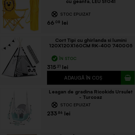
cu geanta, LEU St041
STOC EPUIZAT
66
.08
Cort Tipi cu ghirlanda si lumini
120X120X160CM RK-400 740005
ÎN STOC
315
.21
Leagan de gradina Ricokids Ursulet
- Turcoaz
STOC EPUIZAT
233
.86