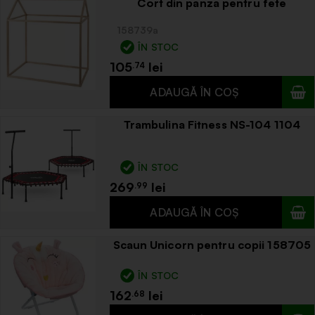
Cort din panza pentru fete
158739a
ÎN STOC
105
.74
Trambulina Fitness NS-104 1104
ÎN STOC
269
.99
Scaun Unicorn pentru copii 158705
ÎN STOC
162
.68