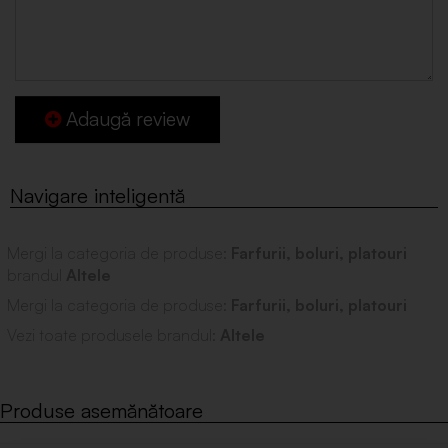
Adaugă review
Mergi la categoria de produse:
Farfurii, boluri, platouri
brandul
Altele
Mergi la categoria de produse:
Farfurii, boluri, platouri
Vezi toate produsele brandul:
Altele
Produse asemănătoare