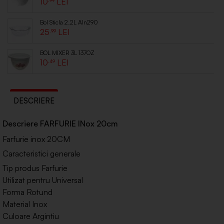
10
Bol Sticla 2.2L Aln290
25
.99
BOL MIXER 3L 137OZ
10
.49
DESCRIERE
Descriere FARFURIE INox 20cm
Farfurie inox 20CM
Caracteristici generale
Tip produs Farfurie
Utilizat pentru Universal
Forma Rotund
Material Inox
Culoare Argintiu