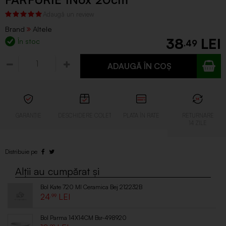
Brand
Altele
38
În stoc
.49
ADAUGĂ ÎN COȘ
Bol Kate 720 Ml Ceramica Bej 212232B
24
.99
Bol Parma 14X14CM Bsr-498920
.99