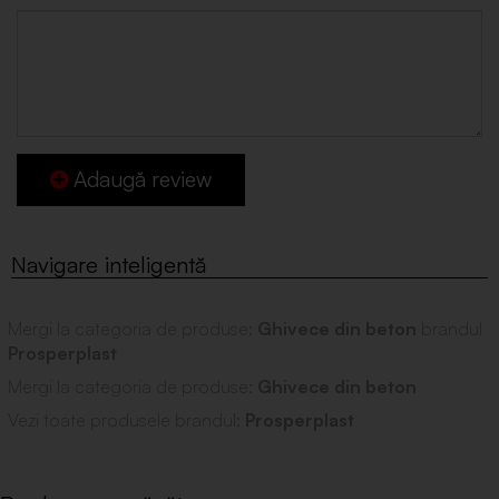
Adaugă review
Mergi la categoria de produse:
Ghivece din beton
brandul
Prosperplast
Mergi la categoria de produse:
Ghivece din beton
Vezi toate produsele brandul:
Prosperplast