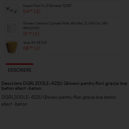
Suport Flori Cu 3 Ghivece, 12537
54
.99
Ghiveci Ceramic Cylinder Rille, Alb Mat, 12.5x11 Cm, MX-
99212/095
13
.49
Vaza 34 VB 102
68
.99
DESCRIERE
Descriere DGRL300LE-422U Ghiveci pentru flori gracia low
beton efect -beton
DGRL300LE-422U Ghiveci pentru flori gracia low beton
efect -beton