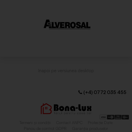
(+4) 0772 035 455
Termeni și condiții
Contact ANPC
Protecție Date
Panou de control GDPR
Garanția produselor