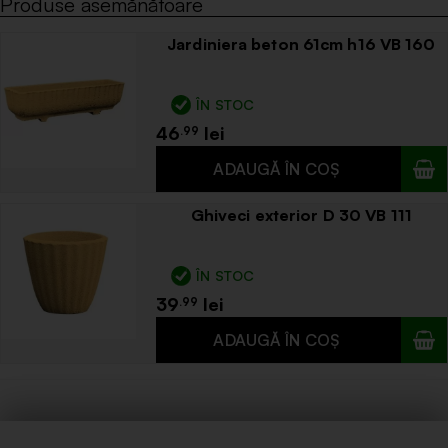
Produse asemănătoare
Jardiniera beton 61cm h16 VB 160
ÎN STOC
46
.99
Ghiveci exterior D 30 VB 111
ÎN STOC
39
.99