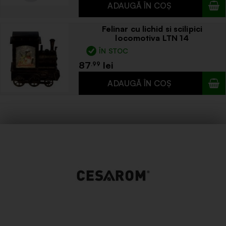
Felinar cu lichid si scilipici
locomotiva LTN 14
ÎN STOC
87
.99