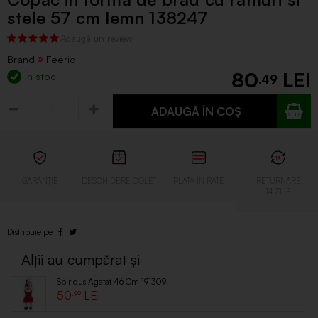
stele 57 cm lemn 138247
Brand
Feeric
80
În stoc
.49
ADAUGĂ ÎN COȘ
Spiridus Agatat 46 Cm 191309
50
.99