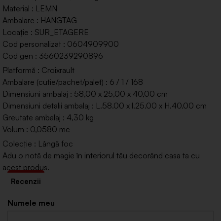
Material : LEMN
Ambalare : HANGTAG
Locație : SUR_ETAGERE
Cod personalizat : 0604909900
Cod gen : 3560239290896
Platformă : Croixrault
Ambalare (cutie/pachet/palet) : 6 / 1 / 168
Dimensiuni ambalaj : 58,00 x 25,00 x 40,00 cm
Dimensiuni detalii ambalaj : L.58.00 x l.25.00 x H.40.00 cm
Greutate ambalaj : 4,30 kg
Volum : 0,0580 mc
Colecție : Lângă foc
Adu o notă de magie în interiorul tău decorând casa ta cu
acest produs.
Numele meu