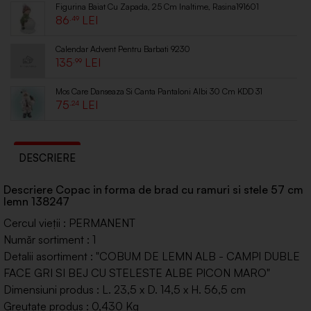
Figurina Baiat Cu Zapada, 25 Cm Inaltime, Rasina191601
86
.49
Calendar Advent Pentru Barbati 9230
135
.99
Mos Care Danseaza Si Canta Pantaloni Albi 30 Cm KDD 31
75
.24
DESCRIERE
Descriere Copac in forma de brad cu ramuri si stele 57 cm
lemn 138247
Cercul vieții : PERMANENT
Număr sortiment : 1
Detalii asortiment : "COBUM DE LEMN ALB - CAMPI DUBLE
FACE GRI SI BEJ CU STELESTE ALBE PICON MARO"
Dimensiuni produs : L. 23,5 x D. 14,5 x H. 56,5 cm
Greutate produs : 0,430 Kg