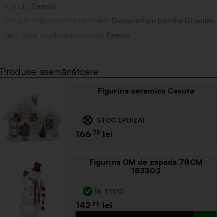
brandul
Feeric
Mergi la categoria de produse:
Decoratiuni pentru Craciun
Vezi toate produsele brandul:
Feeric
Produse asemănătoare
Figurina ceramica Casuta
STOC EPUIZAT
166
.75
Figurina OM de zapada 78CM
183302
ÎN STOC
142
.99