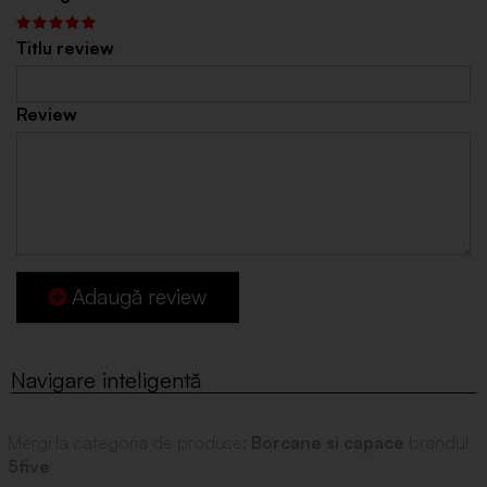
Titlu review
Review
Adaugă review
Mergi la categoria de produse:
Borcane si capace
brandul
5five