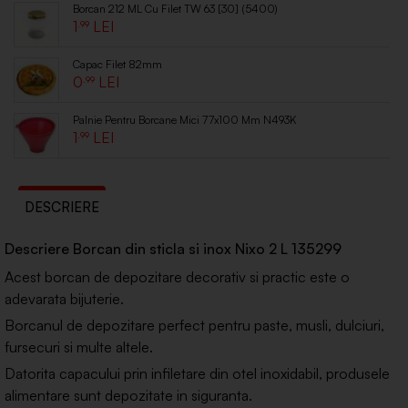
Borcan 212 ML Cu Filet TW 63 [30] (5400)
1
.99
Capac Filet 82mm
0
.99
Palnie Pentru Borcane Mici 77x100 Mm N493K
1
.99
DESCRIERE
Descriere Borcan din sticla si inox Nixo 2 L 135299
Acest borcan de depozitare decorativ si practic este o
adevarata bijuterie.
Borcanul de depozitare perfect pentru paste, musli, dulciuri,
fursecuri si multe altele.
Datorita capacului prin infiletare din otel inoxidabil, produsele
alimentare sunt depozitate in siguranta.