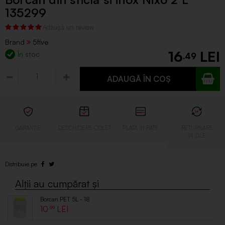
135299
Brand
5five
16
În stoc
.49
ADAUGĂ ÎN COȘ
Borcan PET 5L - 18
10
.99