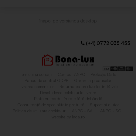
(+4) 0772 035 455
Termeni și condiții
Contact ANPC
Protecție Date
Panou de control GDPR
Garanția produselor
Livrarea comenzilor
Returnarea produselor în 14 zile
Deschiderea coletului la livrare
Plata cu cardul în rate fără dobândă
Consultanță de specialitate gratuită
Suport și ajutor
Politica de utilizare cookie-uri
ANPC - SAL
ANPC - SOL