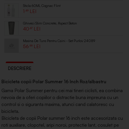
Sticla 60ML Cognac Flint
1
.49
Ghiveci Slim Concrete, Aspect Beton
40
.67
Masina De Tuns Pentru Caini - Set Purlov 24089
56
.99
DESCRIERE
Bicicleta copii Polar Summer 16 Inch Roz/albastru
Gama Polar Summer pentru cei mai tineri ciclisti, ea combina
nevoia de a oferi copiilor o distractie buna impreuna cu un
control si o siguranta maxima, atunci cand calatoresc cu
bicicleta.
Bicicleta de copii Polar summer 16 inch este accesorizata cu
roti auxiliare, clopotel, aripi noroi, protectie lant, cosulet pe