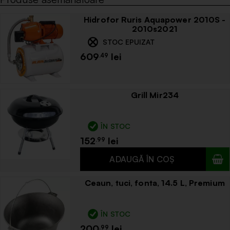
Hidrofor Ruris Aquapower 2010S -
2010s2021
STOC EPUIZAT
609
.49
Grill Mir234
ÎN STOC
152
.99
Ceaun, tuci, fonta, 14.5 L, Premium
ÎN STOC
200
.99