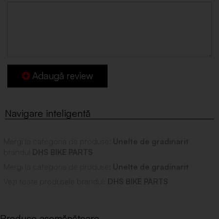
Adaugă review
Mergi la categoria de produse:
Unelte de gradinarit
brandul
DHS BIKE PARTS
Mergi la categoria de produse:
Unelte de gradinarit
Vezi toate produsele brandul:
DHS BIKE PARTS
Produse asemănătoare