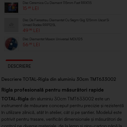
Disc Ceramica Cu Diamant 115mm Fast RRX115
15
.49
Disc De Fierastrau Diamantat Cu Segm Gig 125mm Uscat Si
Umed Rodex RRP125L
49
.99
Disc Diamantat Maxon Universal MDU125
56
.99
DESCRIERE
Descriere TOTAL-Rigla din aluminiu 30cm TMT633002
Rigla profesională pentru măsurători rapide
TOTAL-Rigla
din aluminiu 30cm TMT633002 este un
instrument de măsurare conceput pentru precizie și rezistență
în utilizare zilnică, atât în atelier, cât și pe șantier. Modelul este
potrivit pentru trasare, verificări dimensionale și măsurători de
control pe diverse materiale, de la lemn și gips-carton până la