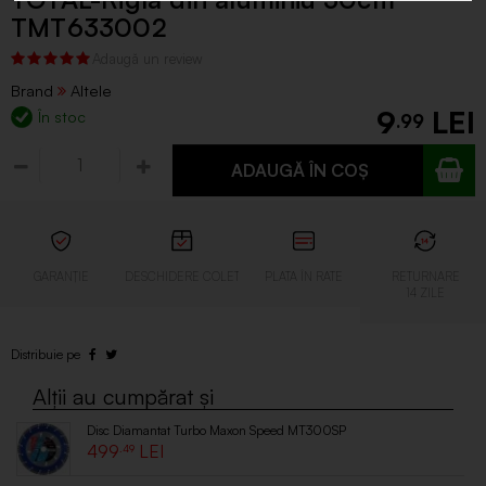
TMT633002
Brand
Altele
9
În stoc
.99
ADAUGĂ ÎN COȘ
Disc Diamantat Turbo Maxon Speed MT300SP
499
.49