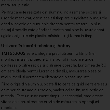
metal sau plastic.
Pentru că este realizată din aluminiu, rigla rămâne ușoară și
ușor de manevrat, dar în același timp are o rigiditate bună, utilă
când ai nevoie de o muchie dreaptă pentru trasare. În plus,
finisajul metalic este gândit să reziste mai bine la uzură decât
riglele obișnuite din plastic, păstrându-și forma în timp.
Utilizare în lucrări tehnice și hobby
TMT633002
este o alegere practică pentru tâmplărie,
montaj, instalații, proiecte DIY și activități școlare unde
contează o citire rapidă și o aliniere corectă. Lungimea de 30
cm este ideală pentru lucrări de detaliu, măsurarea pieselor
mici și medii și verificarea distanțelor în spații înguste.
Fiind o riglă din aluminiu, poate fi folosită ca ghid de tăiere sau
ca reper de trasare cu creion, marker ori ac fin, în funcție de
material. Este un instrument simplu, dar esențial, care crește
viteza de lucru și reduce erorile de măsurare în operațiuni
repetate.