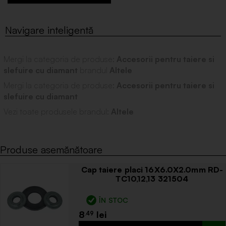
Mergi la categoria de produse:
Accesorii pentru taiere si
slefuire cu diamant
brandul
Altele
Mergi la categoria de produse:
Accesorii pentru taiere si
slefuire cu diamant
Vezi toate produsele brandul:
Altele
Produse asemănătoare
Cap taiere placi 16X6.0X2.0mm RD-
TC10,12,13 321504
ÎN STOC
8
.49