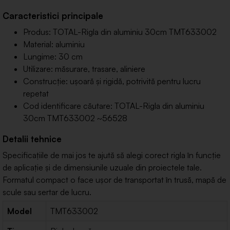
Caracteristici principale
Produs: TOTAL-Rigla din aluminiu 30cm TMT633002
Material: aluminiu
Lungime: 30 cm
Utilizare: măsurare, trasare, aliniere
Construcție: ușoară și rigidă, potrivită pentru lucru
repetat
Cod identificare căutare: TOTAL-Rigla din aluminiu
30cm TMT633002 ~56528
Detalii tehnice
Specificațiile de mai jos te ajută să alegi corect rigla în funcție
de aplicație și de dimensiunile uzuale din proiectele tale.
Formatul compact o face ușor de transportat în trusă, mapă de
scule sau sertar de lucru.
Model
TMT633002