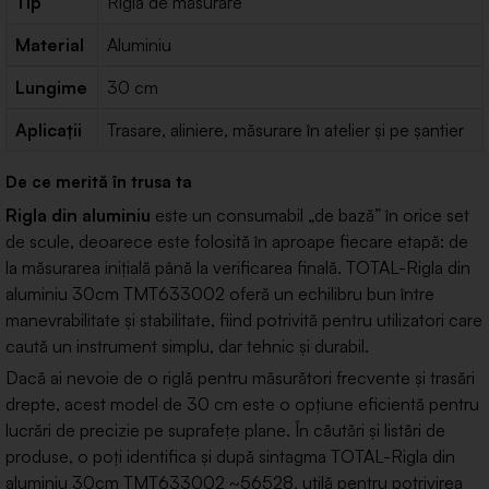
Tip
Rigla de măsurare
Material
Aluminiu
Lungime
30 cm
Aplicații
Trasare, aliniere, măsurare în atelier și pe șantier
De ce merită în trusa ta
Rigla din aluminiu
este un consumabil „de bază” în orice set
de scule, deoarece este folosită în aproape fiecare etapă: de
la măsurarea inițială până la verificarea finală. TOTAL-Rigla din
aluminiu 30cm TMT633002 oferă un echilibru bun între
manevrabilitate și stabilitate, fiind potrivită pentru utilizatori care
caută un instrument simplu, dar tehnic și durabil.
Dacă ai nevoie de o riglă pentru măsurători frecvente și trasări
drepte, acest model de 30 cm este o opțiune eficientă pentru
lucrări de precizie pe suprafețe plane. În căutări și listări de
produse, o poți identifica și după sintagma TOTAL-Rigla din
aluminiu 30cm TMT633002 ~56528, utilă pentru potrivirea