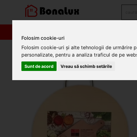
PRODUSE
PROM
Folosim cookie-uri
/
Bucatarie
/
Accesorii pentru pregatirea mesei
/
Tocatoare buca
Folosim cookie-uri și alte tehnologii de urmărire 
personalizate, pentru a analiza traficul de pe websi
Tocator rotund mijlociu cu
Sunt de acord
Vreau să schimb setările