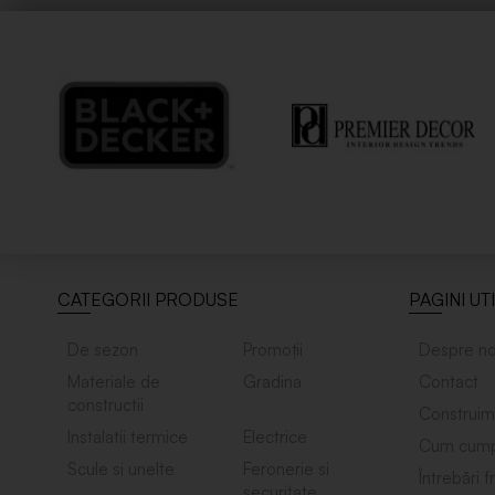
CATEGORII PRODUSE
PAGINI UT
De sezon
Promoții
Despre no
Materiale de
Gradina
Contact
constructii
Construim
Instalatii termice
Electrice
Cum cump
Scule si unelte
Feronerie si
Întrebări 
securitate