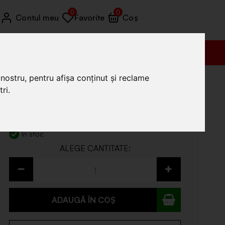
0
0
Contul meu
Favorite
Coș
Vânzări (+4) 0772 035 455
nostru, pentru afișa conținut și reclame
ri.
13
.49
Prețul include TVA
În stoc
ADAUGĂ ÎN COȘ