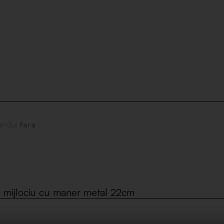
andul
fara
 mijlociu cu maner metal 22cm