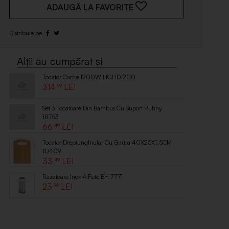
ADAUGĂ LA FAVORITE
Tocator Carne 1200W HGHD1200
314
.99
Set 3 Tocatoare Din Bambus Cu Suport Ruhhy
18753
66
.49
Tocator Dreptunghiular Cu Gaura 40X25X1.5CM
10409
33
.49
Razatoare Inox 4 Fete BH 7771
23
.99