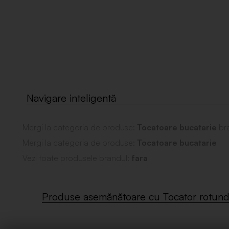
Mergi la categoria de produse:
Tocatoare bucatarie
br
Mergi la categoria de produse:
Tocatoare bucatarie
Vezi toate produsele brandul:
fara
Produse asemănătoare cu Tocator rotund