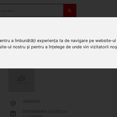
OȚII
DE SEZON
tarie
/
Tocatoare bucatarie fara
/
Tocator rotund mijlociu cu maner metal 22cm
pentru a îmbunătăți experiența ta de navigare pe website-ul 
te-ul nostru și pentru a înțelege de unde vin vizitatorii noșt
 maner metal 22cm