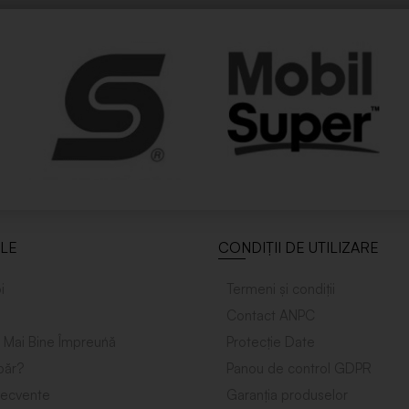
ILE
CONDIȚII DE UTILIZARE
i
Termeni și condiții
Contact ANPC
 Mai Bine Împreuńă
Protecție Date
ăr?
Panou de control GDPR
frecvente
Garanția produselor