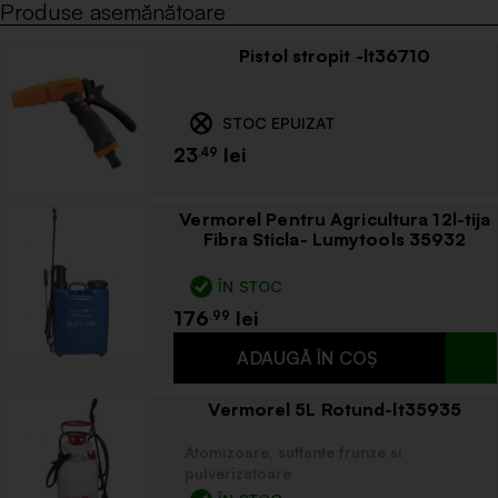
Produse asemănătoare
Pistol stropit -lt36710
STOC EPUIZAT
23
.49
Vermorel Pentru Agricultura 12l-tija
Fibra Sticla- Lumytools 35932
ÎN STOC
176
.99
Vermorel 5L Rotund-lt35935
Atomizoare, suflante frunze si
pulverizatoare