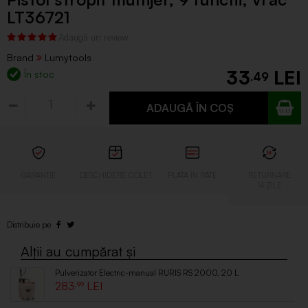
LT36721
Brand
Lumytools
33
În stoc
.49
ADAUGĂ ÎN COȘ
Pulverizator Electric-manual RURIS RS 2000, 20 L
283
.99