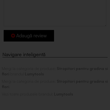
Adaugă review
Mergi la categoria de produse:
Stropitori pentru gradina si
flori
brandul
Lumytools
Mergi la categoria de produse:
Stropitori pentru gradina si
flori
Vezi toate produsele brandul:
Lumytools