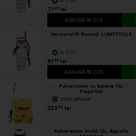
ÎN STOC
71
.49
Vermorel 8l Rotund- LUMYTOOLS
ÎN STOC
81
.49
Pulverizator cu baterie 16L
Pmp0061
STOC EPUIZAT
223
.99
Pulverizator mobil 12L, Aquafix,