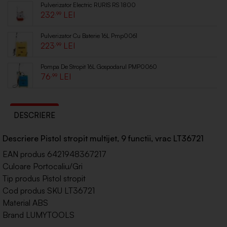
Pulverizator Electric RURIS RS 1800
232
.99
Pulverizator Cu Baterie 16L Pmp0061
223
.99
Pompa De Stropit 16L Gospodarul PMP0060
76
.99
DESCRIERE
Descriere Pistol stropit multijet, 9 functii, vrac LT36721
EAN produs 6421948367217
Culoare Portocaliu/Gri
Tip produs Pistol stropit
Cod produs SKU LT36721
Material ABS
Brand LUMYTOOLS