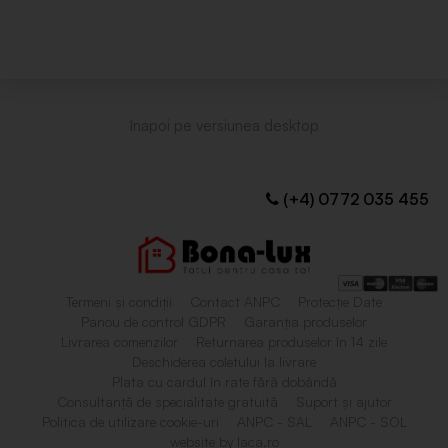
(+4) 0772 035 455
Termeni și condiții
Contact ANPC
Protecție Date
Panou de control GDPR
Garanția produselor
Livrarea comenzilor
Returnarea produselor în 14 zile
Deschiderea coletului la livrare
Plata cu cardul în rate fără dobândă
Consultanță de specialitate gratuită
Suport și ajutor
Politica de utilizare cookie-uri
ANPC - SAL
ANPC - SOL