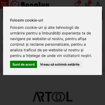
0
0
Folosim cookie-uri
Hidroizolatii si etansari
Folosim cookie-uri și alte tehnologii de
urmărire pentru a îmbunătăți experiența ta de
Membrane bituminoase
navigare pe website-ul nostru, pentru afișa
conținut și reclame personalizate, pentru a
Filtrează
analiza traficul de pe website-ul nostru și
pentru a înțelege de unde vin vizitatorii noștri.
Nu exista produse in aceasta categorie
Sunt de acord
Vreau să schimb setările