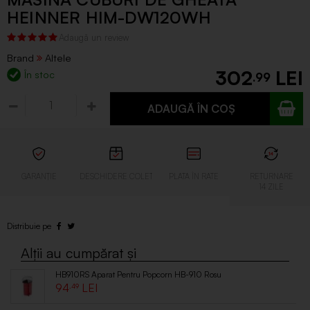
HEINNER HIM-DW120WH
Brand
Altele
302
În stoc
.99
ADAUGĂ ÎN COȘ
HB910RS Aparat Pentru Popcorn HB-910 Rosu
94
.49