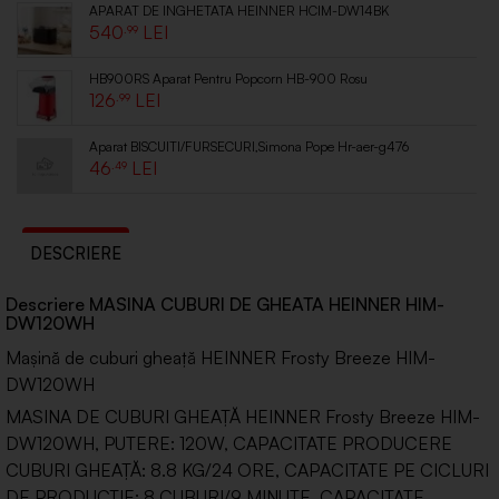
APARAT DE INGHETATA HEINNER HCIM-DW14BK
540
.99
HB900RS Aparat Pentru Popcorn HB-900 Rosu
126
.99
Aparat BISCUITI/FURSECURI,Simona Pope Hr-aer-g476
46
.49
DESCRIERE
Descriere MASINA CUBURI DE GHEATA HEINNER HIM-
DW120WH
Mașină de cuburi gheață HEINNER Frosty Breeze HIM-
DW120WH
MASINA DE CUBURI GHEAȚĂ HEINNER Frosty Breeze HIM-
DW120WH, PUTERE: 120W, CAPACITATE PRODUCERE
CUBURI GHEAȚĂ: 8.8 KG/24 ORE, CAPACITATE PE CICLURI
DE PRODUCȚIE: 8 CUBURI/9 MINUTE, CAPACITATE