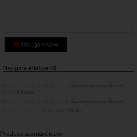
Adaugă review
Mergi la categoria de produse:
Aparate pentru desert
brandul
Altele
Mergi la categoria de produse:
Aparate pentru desert
Vezi toate produsele brandul:
Altele
Produse asemănătoare