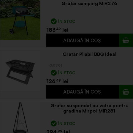
Grătar camping MIR276
ÎN STOC
183
.49
Gratar Pliabil BBQ Ideal
G9791
ÎN STOC
126
.49
Gratar suspendat cu vatra pentru
gradina Mirpol MIR281
ÎN STOC
294
.99