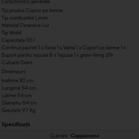
Caracteristici generale
Tip produs Cuptor pe lemne
Tip combustibil Lemn
Material Ceramica Lut
Tip Mobil
Capacitate 55 l
Continut pachet 1 x Faras 1 x Vatrai 1 x Cuport pe lemne 1 x
Suport pentru tepuse 8 x Tepusa 1 x grate-firing d19
Culoare Crem
Dimensiuni
Inaltime 82 cm
Lungime 54 cm
Latime 54 cm
Diametru 54 cm
Greutate 97 Kg
Specificații
Culoare
Cappuccino