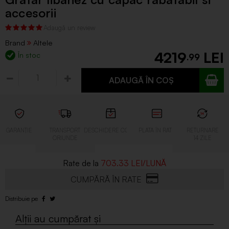
accesorii
Brand
Altele
4219
În stoc
.99
ADAUGĂ ÎN COȘ
703.33