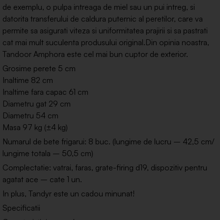
de exemplu, o pulpa intreaga de miel sau un pui intreg, si
datorita transferului de caldura puternic al peretilor, care va
permite sa asigurati viteza si uniformitatea prajirii si sa pastrati
cat mai mult suculenta produsului original.Din opinia noastra,
Tandoor Amphora este cel mai bun cuptor de exterior.
Grosime perete 5 cm
Inaltime 82 cm
Inaltime fara capac 61 cm
Diametru gat 29 cm
Diametru 54 cm
Masa 97 kg (±4 kg)
Numarul de bete frigarui: 8 buc. (lungime de lucru – 42,5 cm/
lungime totala – 50,5 cm)
Complectatie: vatrai, faras, grate-firing d19, dispozitiv pentru
agatat ace – cate 1 un.
In plus, Tandyr este un cadou minunat!
Specificatii