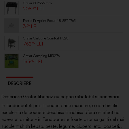
Gratar 50/35 2mm
208
.49
Pastile Pt Aprins Focul 48-SET 1763
3
.99
Gratar Carbune Comfort 11528
762
.99
Grătar Camping MIR276
183
.49
DESCRIERE
Descriere Gratar libanez cu capac rabatabil si accesorii
In tandor puteti praji si coace orice mancare, o combinatie
excelenta de coacere deschisa si inchisa ofera un efect cu
adevarat uimitor - in Tandoor este foarte usor sa gatiti cel mai
suculent shish kebab, peste, legume, ciuperci etc., coaceti. ,