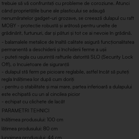
trebuie să vă confruntați cu probleme de coroziune. Atunci
când proprietățile bune ale plasticului se adaugă
nenumăratelor gadget-uri grozave, se creează dulapul cu raft
MOBY - protecție robustă și arătosă pentru unelte de
grădinărit, furtunuri, dar și pături și tot ce ai nevoie în grădină.
- balamalele metalice de înaltă calitate asigură funcționalitatea
permanentă a deschiderii și închiderii ferme a ușii
- puteți regla cu ușurință rafturile datorită SLO (Security Lock
Off), o încuietoare de siguranță
- dulapul stă ferm pe picioare reglabile, astfel încât să puteți
regla înălțimea lor după cum doriți
- pentru o stabilitate și mai mare, partea inferioară a dulapului
este echipată cu un al cincilea picior
- echipat cu clichete de lacăt
PARAMETRI TEHNICI
înălțimea produsului: 100 cm
lățimea produsului: 80 cm
lungimea produsului: 44 cm