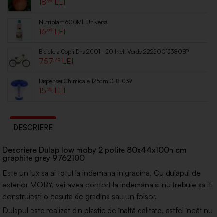
18
.99
Nutriplant 600ML Universal
16
.99
Bicicleta Copii Dhs 2001 - 20 Inch Verde 22220012380BP
757
.49
Dispenser Chimicale 125cm 0181039
15
.25
DESCRIERE
Descriere Dulap low moby 2 polite 80x44x100h cm
graphite grey 9762100
Este un lux sa ai totul la indemana in gradina. Cu dulapul de
exterior MOBY, vei avea confort la indemana si nu trebuie sa iti
construiesti o casuta de gradina sau un foisor.
Dulapul este realizat din plastic de înaltă calitate, astfel încât nu