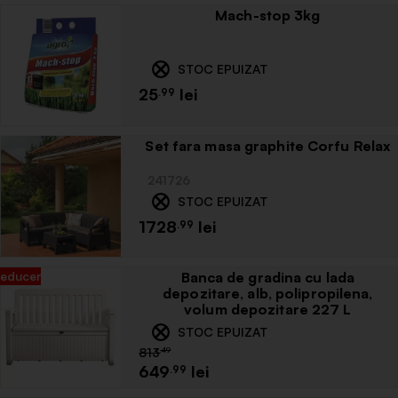
Mach-stop 3kg
STOC EPUIZAT
25
.99
Set fara masa graphite Corfu Relax
241726
STOC EPUIZAT
1728
.99
Banca de gradina cu lada
depozitare, alb, polipropilena,
volum depozitare 227 L
STOC EPUIZAT
813
.49
649
.99