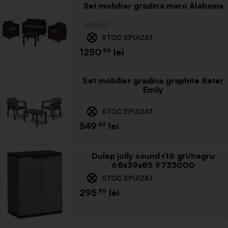
Set mobilier gradina maro Alabama
213967
STOC EPUIZAT
1250
.99
Set mobilier gradina graphite Keter
Emily
STOC EPUIZAT
549
.49
Dulap jolly scund r16 gri/negru
68x39x85 9733000
STOC EPUIZAT
295
.99