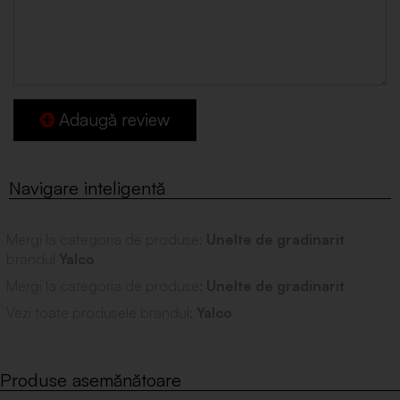
Adaugă review
Mergi la categoria de produse:
Unelte de gradinarit
brandul
Yalco
Mergi la categoria de produse:
Unelte de gradinarit
Vezi toate produsele brandul:
Yalco
Produse asemănătoare