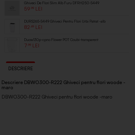
Ghiveci De Flori Slim Alb Furu DFRH250-S449
59
.99
DURS265-S449 Ghiveci Pentru Flori Urbi Patrat -alb
82
.49
Duow130p-cpno Flower POT Coubi-transparent
7
.99
DESCRIERE
Descriere DBWO300-R222 Ghiveci pentru flori woode -
maro
DBWO300-R222 Ghiveci pentru flori woode -maro