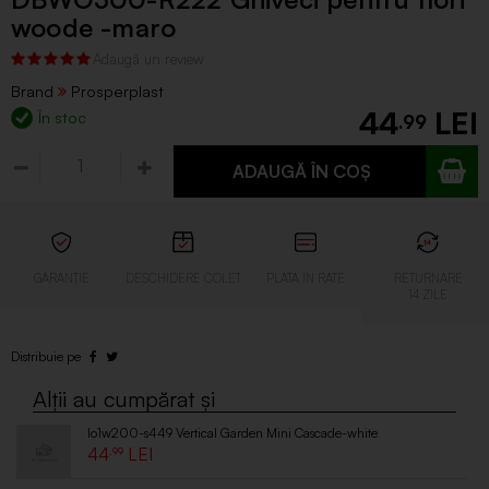
woode -maro
Brand
Prosperplast
44
În stoc
.99
ADAUGĂ ÎN COȘ
Io1w200-s449 Vertical Garden Mini Cascade-white
44
.99