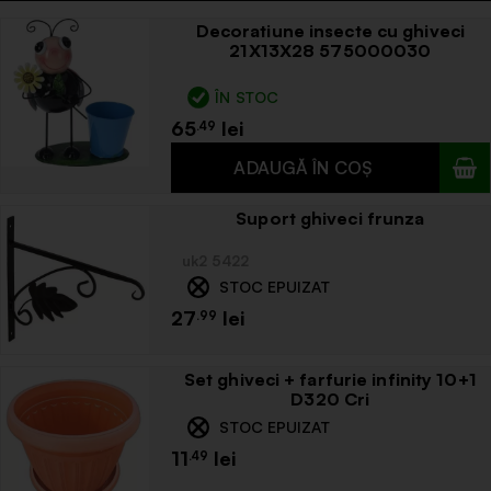
Decoratiune insecte cu ghiveci
21X13X28 575000030
ÎN STOC
65
.49
Suport ghiveci frunza
uk2 5422
STOC EPUIZAT
27
.99
Set ghiveci + farfurie infinity 10+1
D320 Cri
STOC EPUIZAT
11
.49