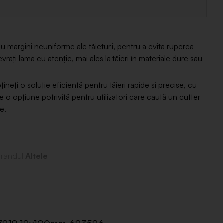
au margini neuniforme ale tăieturii, pentru a evita ruperea
vrați lama cu atenție, mai ales la tăieri în materiale dure sau
bțineți o soluție eficientă pentru tăieri rapide și precise, cu
te o opțiune potrivită pentru utilizatori care caută un cutter
e.
randul
Altele