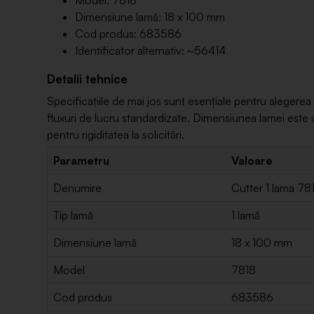
Model: 7818
Dimensiune lamă: 18 x 100 mm
Cod produs: 683586
Identificator alternativ: ~56414
Detalii tehnice
Specificațiile de mai jos sunt esențiale pentru alegere
fluxuri de lucru standardizate. Dimensiunea lamei este u
pentru rigiditatea la solicitări.
Parametru
Valoare
Denumire
Cutter 1 lama 
Tip lamă
1 lamă
Dimensiune lamă
18 x 100 mm
Model
7818
Cod produs
683586