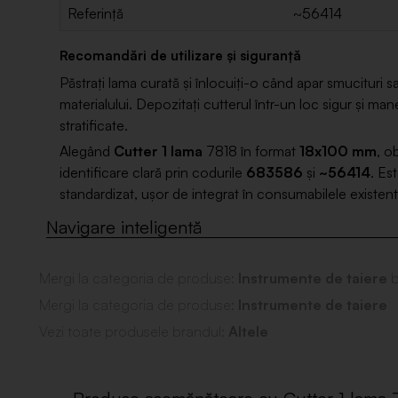
Referință
~56414
Recomandări de utilizare și siguranță
Păstrați lama curată și înlocuiți-o când apar smucituri s
materialului. Depozitați cutterul într-un loc sigur și mane
stratificate.
Alegând
Cutter 1 lama
7818 în format
18x100 mm
, o
identificare clară prin codurile
683586
și
~56414
. Es
standardizat, ușor de integrat în consumabilele existent
Mergi la categoria de produse:
Instrumente de taiere
b
Mergi la categoria de produse:
Instrumente de taiere
Vezi toate produsele brandul:
Altele