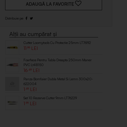
ADAUGĂ LA FAVORITE
Cutter Loomytools Cu Protectie 25mm LT76192
11
.99
Foarfece Pentru Tabla Dreapta 250mm Maner
PVC Lt48150
16
.49
Panza Bomfaier Dubla Metal Si Lemn 300x20-
622004
1
.49
Set 10 Rezerve Cutter 9mm LT76229
1
.99