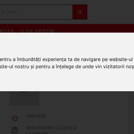
OȚII
DE SEZON
umente de taiere Altele
/
Cutter 1 lama 7818,18x100mm 683586
0mm 683586
pentru a îmbunătăți experiența ta de navigare pe website-ul 
te-ul nostru și pentru a înțelege de unde vin vizitatorii noșt