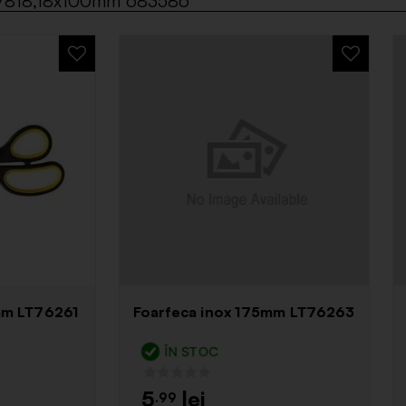
a 7818,18x100mm 683586
Cutter cu Protectie 
eca inox 175mm LT76263
LT76181
N STOC
ÎN STOC
4
9
.49