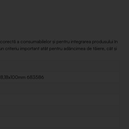
a corectă a consumabilelor și pentru integrarea produsului în
n criteriu important atât pentru adâncimea de tăiere, cât și
7818,18x100mm 683586