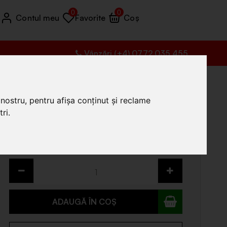
0
0
Contul meu
Favorite
Coș
Vânzări (+4) 0772 035 455
nostru, pentru afișa conținut și reclame
9
.99
ri.
Prețul include TVA
În stoc
ADAUGĂ ÎN COȘ