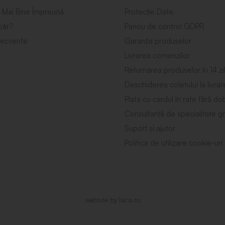
 Mai Bine Împreuńă
Protecție Date
ăr?
Panou de control GDPR
frecvente
Garanția produselor
Livrarea comenzilor
Returnarea produselor în 14 zi
Deschiderea coletului la livrar
Plata cu cardul în rate fără d
Consultanță de specialitate gr
Suport și ajutor
Politica de utilizare cookie-uri