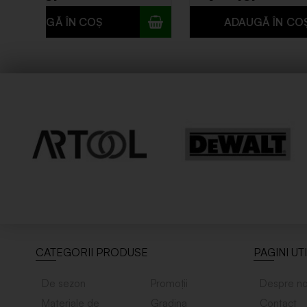
CATEGORII PRODUSE
PAGINI UT
De sezon
Promoții
Despre no
Materiale de
Gradina
Contact