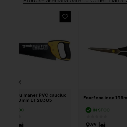
Produse asemănătoare cu Cutter 1 lam
Foarfeca inox 195mm LT76261
Foarf
ÎN STOC
Î
9
5
.99
.9