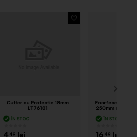
18mm
Foarfece pentru tabla stanga
250mm maner PVC Lt48100
ÎN STOC
16
.49