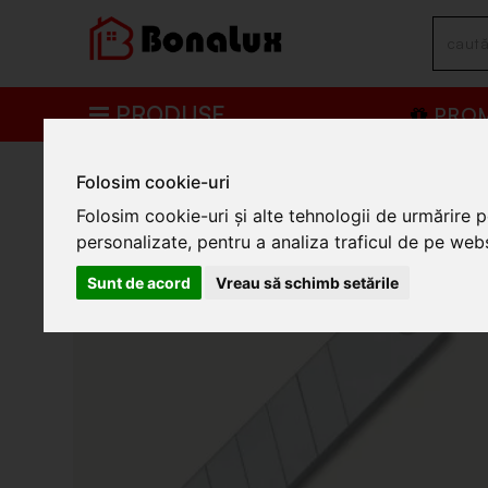
PRODUSE
PROM
/
Scule si unelte
/
Scule de mana
/
Instrumente de taiere
/
Instr
Folosim cookie-uri
Cutter 1 lama 7818,18x10
Folosim cookie-uri și alte tehnologii de urmărire 
personalizate, pentru a analiza traficul de pe websi
Sunt de acord
Vreau să schimb setările