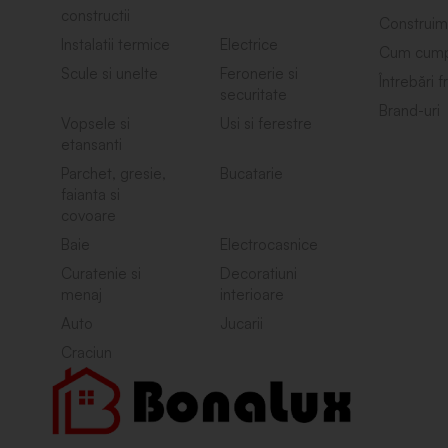
constructii
Construim
Instalatii termice
Electrice
Cum cump
Scule si unelte
Feronerie si
Întrebări 
securitate
Brand-uri
Vopsele si
Usi si ferestre
etansanti
Parchet, gresie,
Bucatarie
faianta si
covoare
Baie
Electrocasnice
Curatenie si
Decoratiuni
menaj
interioare
Auto
Jucarii
Craciun