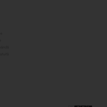
le
e
obândă
atuită