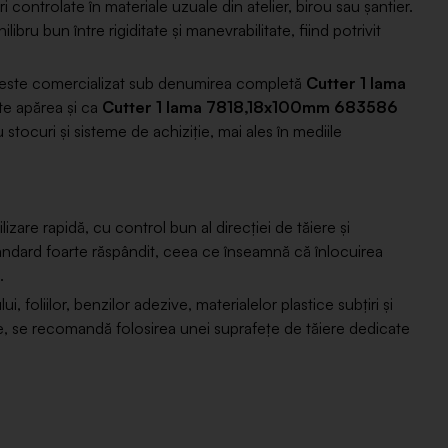
 controlate în materiale uzuale din atelier, birou sau șantier.
ilibru bun între rigiditate și manevrabilitate, fiind potrivit
sul este comercializat sub denumirea completă
Cutter 1 lama
ate apărea și ca
Cutter 1 lama 7818,18x100mm 683586
 stocuri și sisteme de achiziție, mai ales în mediile
izare rapidă, cu control bun al direcției de tăiere și
tandard foarte răspândit, ceea ce înseamnă că înlocuirea
.
i, foliilor, benzilor adezive, materialelor plastice subțiri și
te, se recomandă folosirea unei suprafețe de tăiere dedicate