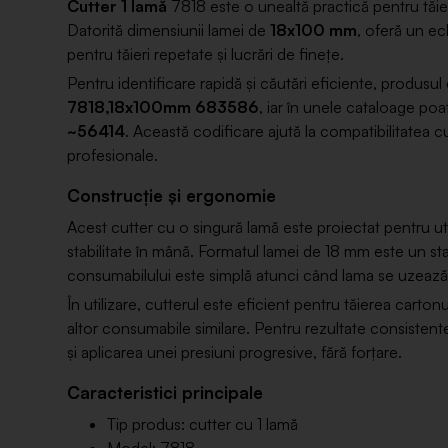
Cutter 1 lamă
7818 este o unealtă practică pentru tăieri
Datorită dimensiunii lamei de
18x100 mm
, oferă un ech
pentru tăieri repetate și lucrări de finețe.
Pentru identificare rapidă și căutări eficiente, produ
7818,18x100mm 683586
, iar în unele cataloage po
~56414
. Această codificare ajută la compatibilitatea cu
profesionale.
Construcție și ergonomie
Acest cutter cu o singură lamă este proiectat pentru util
stabilitate în mână. Formatul lamei de 18 mm este un s
consumabilului este simplă atunci când lama se uzează
În utilizare, cutterul este eficient pentru tăierea cartonulu
altor consumabile similare. Pentru rezultate consisten
și aplicarea unei presiuni progresive, fără forțare.
Caracteristici principale
Tip produs: cutter cu 1 lamă