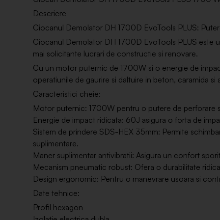
Descriere
Ciocanul Demolator DH 1700D EvoTools PLUS: Putere si
Ciocanul Demolator DH 1700D EvoTools PLUS este un i
mai solicitante lucrari de constructie si renovare.
Cu un motor puternic de 1700W si o energie de impact
operatiunile de gaurire si daltuire in beton, caramida si 
Caracteristici cheie:
Motor puternic: 1700W pentru o putere de perforare si
Energie de impact ridicata: 60J asigura o forta de impac
Sistem de prindere SDS-HEX 35mm: Permite schimbarea r
suplimentare.
Maner suplimentar antivibratii: Asigura un confort sporit 
Mecanism pneumatic robust: Ofera o durabilitate ridicata 
Design ergonomic: Pentru o manevrare usoara si contr
Date tehnice:
Profil hexagon
Izolatie electrica dubla