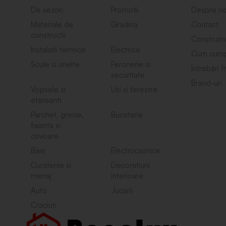
De sezon
Promoții
Despre no
Materiale de
Gradina
Contact
constructii
Construim
Instalatii termice
Electrice
Cum cump
Scule si unelte
Feronerie si
Întrebări 
securitate
Brand-uri
Vopsele si
Usi si ferestre
etansanti
Parchet, gresie,
Bucatarie
faianta si
covoare
Baie
Electrocasnice
Curatenie si
Decoratiuni
menaj
interioare
Auto
Jucarii
Craciun