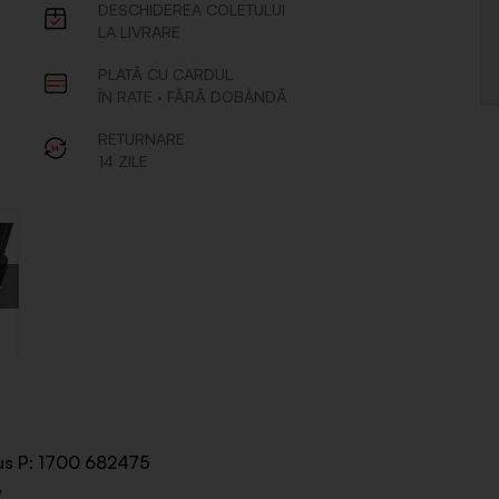
us P: 1700 682475
W