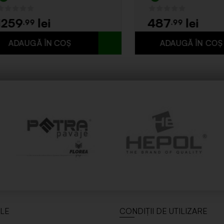
59
487
.99
.99
ILE
CONDIȚII DE UTILIZARE