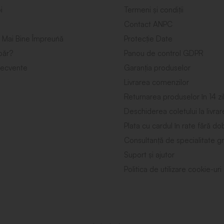
i
Termeni și condiții
Contact ANPC
 Mai Bine Împreuńă
Protecție Date
ăr?
Panou de control GDPR
frecvente
Garanția produselor
Livrarea comenzilor
Returnarea produselor în 14 zi
Deschiderea coletului la livrar
Plata cu cardul în rate fără d
Consultanță de specialitate gr
Suport și ajutor
Politica de utilizare cookie-uri