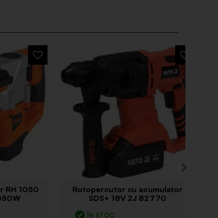
H 1050
Rotopercutor cu acumulator
0W
SDS+ 18V 2J 82770
ÎN STOC