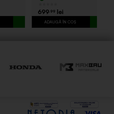
699
.99