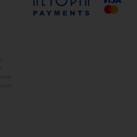
le
e
obândă
atuită