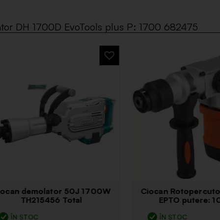
tor DH 1700D EvoTools plus P: 1700 682475
an demolator 50J 1700W
Ciocan Rotopercutor R
TH215456 Total
EPTO putere: 105
N STOC
ÎN STOC