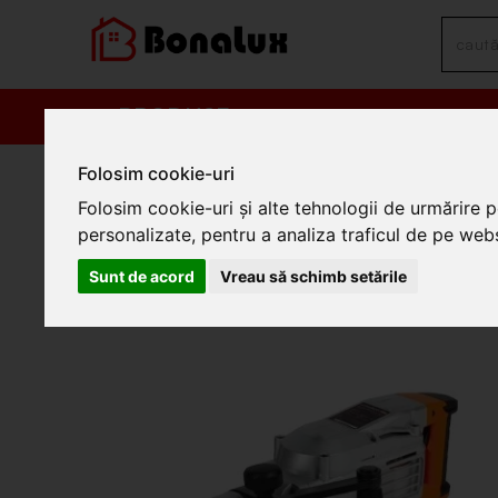
PRODUSE
PROM
/
Scule si unelte
/
Scule electrice
/
Ciocane rotopercutoare si d
Folosim cookie-uri
Folosim cookie-uri și alte tehnologii de urmărire 
Ciocan demolator DH 1700D
personalizate, pentru a analiza traficul de pe websi
682475
Sunt de acord
Vreau să schimb setările