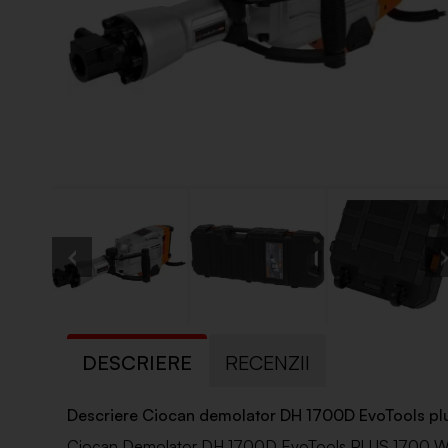
DESCRIERE
RECENZII
Descriere Ciocan demolator DH 1700D EvoTools pl
Ciocan Demolator DH 1700D EvoTools PLUS 1700 