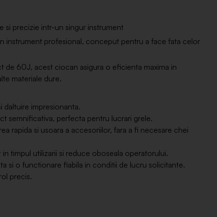
 precizie intr-un singur instrument
nstrument profesional, conceput pentru a face fata celor
 de 60J, acest ciocan asigura o eficienta maxima in
alte materiale dure.
 daltuire impresionanta.
t semnificativa, perfecta pentru lucrari grele.
apida si usoara a accesoriilor, fara a fi necesare chei
in timpul utilizarii si reduce oboseala operatorului.
si o functionare fiabila in conditii de lucru solicitante.
ol precis.