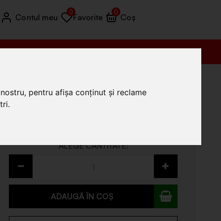
0
0
Contul meu
Favorite
Coș
Vânzări (+4) 0772 035 455
DH 1700D EvoTools plus P: 1700 682475
nostru, pentru afișa conținut și reclame
955
.99
ri.
Prețul include TVA
În stoc
ADAUGĂ ÎN COȘ