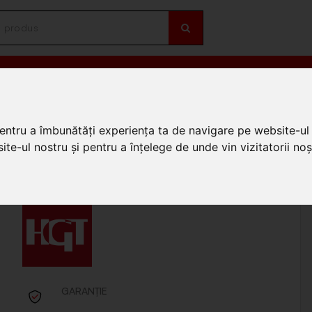
OȚII
DE SEZON
emolatoare
/
Ciocane rotopercutoare si demolatoare Honest
/
Ciocan demolator 
pentru a îmbunătăți experiența ta de navigare pe website-ul 
 EvoTools plus P: 1700
te-ul nostru și pentru a înțelege de unde vin vizitatorii noșt