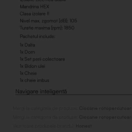
Mandrina HEX
Clasa izolare II
Nivel max. zgomot [dB]: 105
Turatie maxima [rpm]: 1850
Pachetul include:
1x Dalta
1x Dorn
1x Set perii colectoare
1x Bidon ulei
1x Cheie
1x cheie imbus
Mergi la categoria de produse:
Ciocane rotopercutoar
Mergi la categoria de produse:
Ciocane rotopercutoar
Vezi toate produsele brandul:
Honest