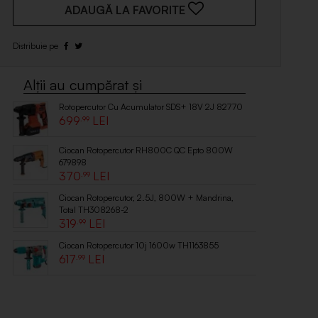
ADAUGĂ LA FAVORITE
Rotopercutor Cu Acumulator SDS+ 18V 2J 82770
699
.99
Ciocan Rotopercutor RH800C QC Epto 800W
679898
370
.99
Ciocan Rotopercutor, 2.5J, 800W + Mandrina,
Total TH308268-2
319
.99
Ciocan Rotopercutor 10j 1600w TH1163855
617
.99