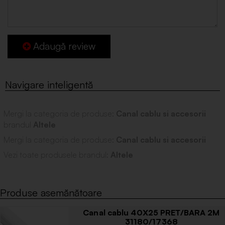
Adaugă review
Mergi la categoria de produse:
Canal cablu si accesorii
brandul
Altele
Mergi la categoria de produse:
Canal cablu si accesorii
Vezi toate produsele brandul:
Altele
Produse asemănătoare
Canal cablu 40X25 PRET/BARA 2M
31180/17368