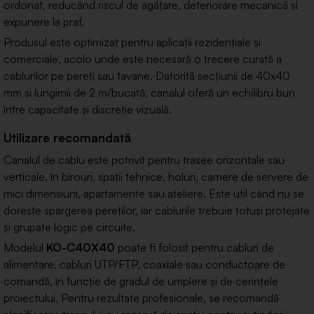
ordonat, reducând riscul de agățare, deteriorare mecanică și
expunere la praf.
Produsul este optimizat pentru aplicații rezidențiale și
comerciale, acolo unde este necesară o trecere curată a
cablurilor pe pereți sau tavane. Datorită secțiunii de 40x40
mm și lungimii de 2 m/bucată, canalul oferă un echilibru bun
între capacitate și discreție vizuală.
Utilizare recomandată
Canalul de cablu este potrivit pentru trasee orizontale sau
verticale, în birouri, spații tehnice, holuri, camere de servere de
mici dimensiuni, apartamente sau ateliere. Este util când nu se
dorește spargerea pereților, iar cablurile trebuie totuși protejate
și grupate logic pe circuite.
Modelul
KO-C40X40
poate fi folosit pentru cabluri de
alimentare, cabluri UTP/FTP, coaxiale sau conductoare de
comandă, în funcție de gradul de umplere și de cerințele
proiectului. Pentru rezultate profesionale, se recomandă