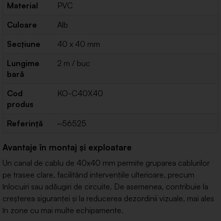
Material
PVC
Culoare
Alb
Secțiune
40 x 40 mm
Lungime
2 m / buc
bară
Cod
KO-C40X40
produs
Referință
~56525
Avantaje în montaj și exploatare
Un canal de cablu de 40x40 mm permite gruparea cablurilor
pe trasee clare, facilitând intervențiile ulterioare, precum
înlocuiri sau adăugiri de circuite. De asemenea, contribuie la
creșterea siguranței și la reducerea dezordinii vizuale, mai ales
în zone cu mai multe echipamente.