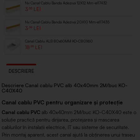
Nv Canal Cablu Banda Adeziva 12X12 Mm-el17432
3
.55
Nv Canal Cablu Banda Adeziva 20X10 Mm-el17435
3
.99
Canal Cablu ALB 80x60MM KO-C80X60
18
.99
DESCRIERE
Descriere Canal cablu PVC alb 40x40mm 2M/buc KO-
C40X40
Canal cablu PVC pentru organizare și protecție
Canal cablu PVC
alb 40x40mm 2M/buc KO-C40X40 este o
soluție practică pentru dirijarea, protejarea și mascarea
cablurilor în instalații electrice, IT sau sisteme de securitate.
Prin montaj aparent, acest canal ajută la obținerea unui traseu