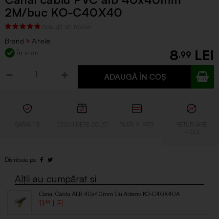
2M/buc KO-C40X40
Brand
Altele
8
În stoc
.99
ADAUGĂ ÎN COȘ
Canal Cablu ALB 40x40mm Cu Adeziv KO-C40X40A
11
.99