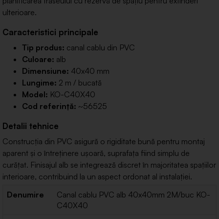
planificarea traseului cu rezervă de spațiu pentru extinderi
ulterioare.
Caracteristici principale
Tip produs:
canal cablu din PVC
Culoare:
alb
Dimensiune:
40x40 mm
Lungime:
2 m / bucată
Model:
KO-C40X40
Cod referință:
~56525
Detalii tehnice
Construcția din PVC asigură o rigiditate bună pentru montaj
aparent și o întreținere ușoară, suprafața fiind simplu de
curățat. Finisajul alb se integrează discret în majoritatea spațiilor
interioare, contribuind la un aspect ordonat al instalației.
Denumire
Canal cablu PVC alb 40x40mm 2M/buc KO-
C40X40