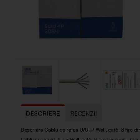
DESCRIERE
RECENZII
Descriere Cablu de retea U/UTP Well, cat6, 8 fire
Cablu de retea U/UTP Well, cat6, 8 fire din cupru, rol