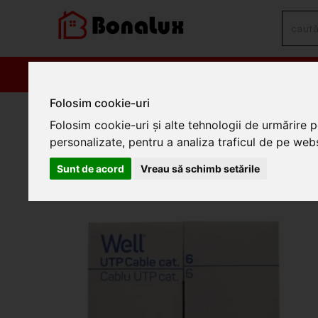
PRODUSE
PROM
Folosim cookie-uri
/
Electrice
/
Cabluri electrice si conductori
/
Cabluri de date
/
C
Folosim cookie-uri și alte tehnologii de urmărire 
Cablu de retea U/UTP Well, c
personalizate, pentru a analiza traficul de pe websi
305m UTP6-CU-305-WL
Sunt de acord
Vreau să schimb setările