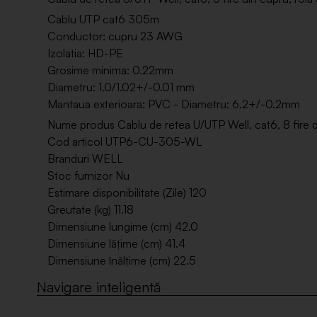
Cablu UTP cat6 305m
Conductor: cupru 23 AWG
Izolatia: HD-PE
Grosime minima: 0.22mm
Diametru: 1.0/1.02+/-0.01 mm
Mantaua exterioara: PVC - Diametru: 6.2+/-0.2mm
Nume produs Cablu de retea U/UTP Well, cat6, 8 fire 
Cod articol UTP6-CU-305-WL
Branduri WELL
Stoc furnizor Nu
Estimare disponibilitate (Zile) 120
Greutate (kg) 11.18
Dimensiune lungime (cm) 42.0
Dimensiune lățime (cm) 41.4
Dimensiune înălțime (cm) 22.5