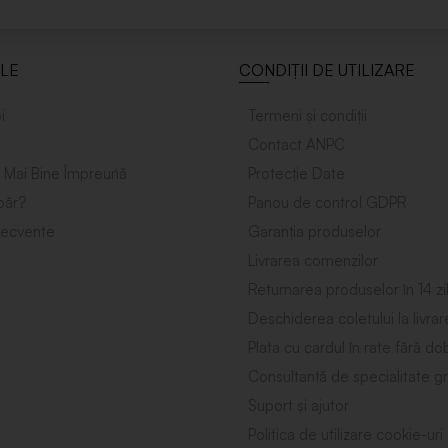
ILE
CONDIȚII DE UTILIZARE
i
Termeni și condiții
Contact ANPC
 Mai Bine Împreuńă
Protecție Date
ăr?
Panou de control GDPR
frecvente
Garanția produselor
Livrarea comenzilor
Returnarea produselor în 14 zi
Deschiderea coletului la livrar
Plata cu cardul în rate fără d
Consultanță de specialitate gr
Suport și ajutor
Politica de utilizare cookie-uri