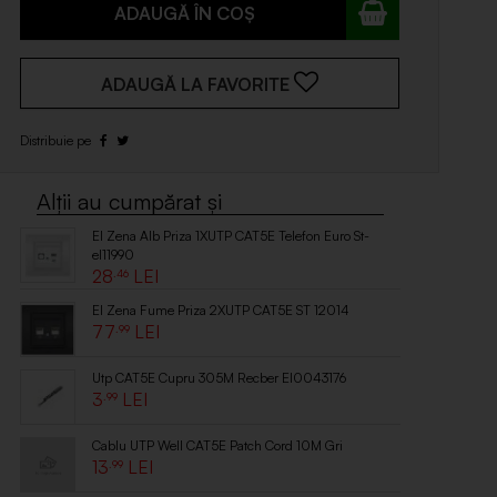
ADAUGĂ ÎN COȘ
ADAUGĂ LA FAVORITE
El Zena Alb Priza 1XUTP CAT5E Telefon Euro St-
el11990
28
.46
El Zena Fume Priza 2XUTP CAT5E ST 12014
77
.99
Utp CAT5E Cupru 305M Recber El0043176
3
.99
Cablu UTP Well CAT5E Patch Cord 10M Gri
13
.99