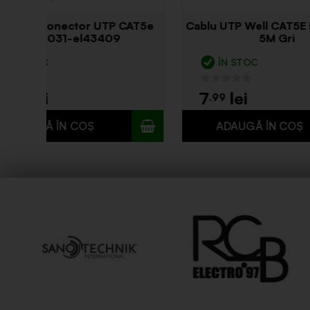
Cablu UTP Well CAT5E Patch cord
Coax 
2M Gri
ÎN STOC
S
4
30
.49