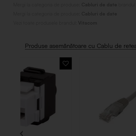
Mergi la categoria de produse:
Cabluri de date
brandu
Mergi la categoria de produse:
Cabluri de date
Vezi toate produsele brandul:
Vitacom
Produse asemănătoare cu Cablu de retea