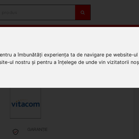
OȚII
DE SEZON
abluri de date Vitacom
/
Cablu de retea U/UTP Well, cat6, 8 fire din cupru, r
pentru a îmbunătăți experiența ta de navigare pe website-ul 
at6, 8 fire din cupru, rola
te-ul nostru și pentru a înțelege de unde vin vizitatorii noșt