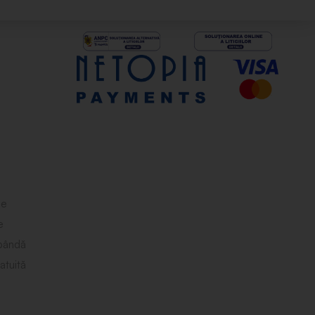
le
e
obândă
atuită