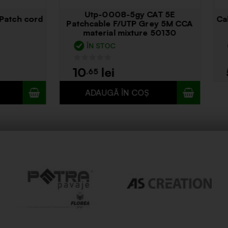
cable Stripper RG59 RG6
Cablu coaxial 75OHM t
RG7 Rg11
ecranat Se-s6tsvw
TOC EPUIZAT
STOC EPUIZAT
1
.49
.21