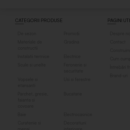
CATEGORII PRODUSE
PAGINI UT
De sezon
Promoții
Despre no
Materiale de
Gradina
Contact
constructii
Construim
Instalatii termice
Electrice
Cum cump
Scule si unelte
Feronerie si
Întrebări 
securitate
Brand-uri
Vopsele si
Usi si ferestre
etansanti
Parchet, gresie,
Bucatarie
faianta si
covoare
Baie
Electrocasnice
Curatenie si
Decoratiuni
menaj
interioare