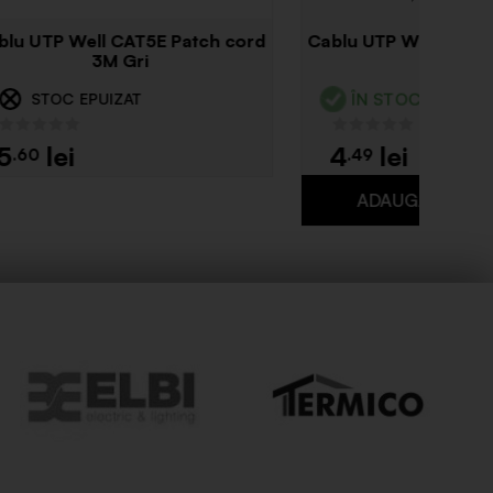
riplu
Utp CAT5E cupru 305M Recber
h
El0043176
ÎN STOC
3
.99